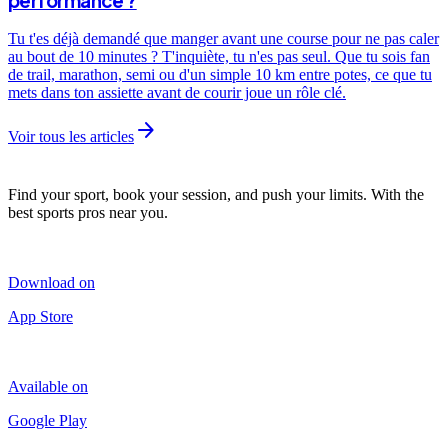
performance ?
Tu t'es déjà demandé que manger avant une course pour ne pas caler
au bout de 10 minutes ? T'inquiète, tu n'es pas seul. Que tu sois fan
de trail, marathon, semi ou d'un simple 10 km entre potes, ce que tu
mets dans ton assiette avant de courir joue un rôle clé.
arrow_forward
Voir tous les articles
Find your sport, book your session, and push your limits. With the
best sports pros near you.
Download on
App Store
Available on
Google Play