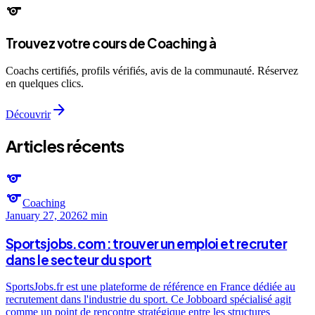
sports
Trouvez votre cours de Coaching à
Coachs certifiés, profils vérifiés, avis de la communauté. Réservez
en quelques clics.
arrow_forward
Découvrir
Articles récents
sports
sports
Coaching
January 27, 2026
2 min
Sportsjobs.com : trouver un emploi et recruter
dans le secteur du sport
SportsJobs.fr est une plateforme de référence en France dédiée au
recrutement dans l'industrie du sport. Ce Jobboard spécialisé agit
comme un point de rencontre stratégique entre les structures