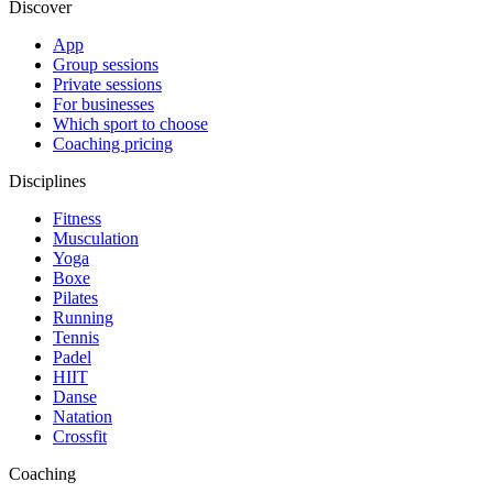
Discover
App
Group sessions
Private sessions
For businesses
Which sport to choose
Coaching pricing
Disciplines
Fitness
Musculation
Yoga
Boxe
Pilates
Running
Tennis
Padel
HIIT
Danse
Natation
Crossfit
Coaching