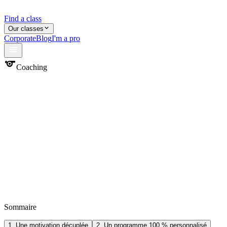
Find a class
Our classes
Corporate
Blog
I'm a pro
sports
Coaching
Sommaire
1. Une motivation décuplée
2. Un programme 100 % personnalisé