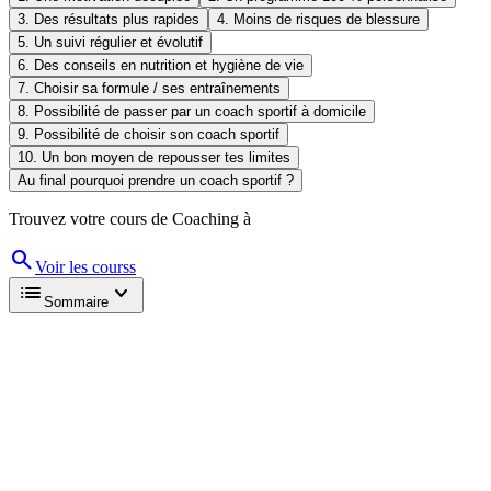
3. Des résultats plus rapides
4. Moins de risques de blessure
5. Un suivi régulier et évolutif
6. Des conseils en nutrition et hygiène de vie
7. Choisir sa formule / ses entraînements
8. Possibilité de passer par un coach sportif à domicile
9. Possibilité de choisir son coach sportif
10. Un bon moyen de repousser tes limites
Au final pourquoi prendre un coach sportif ?
Trouvez votre cours de Coaching à
search
Voir les
cours
s
list
expand_more
Sommaire