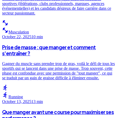
sportives (fédérations, clubs professionnels, marques, agences
événementielles) et les candidats désireux de faire carrière dans ce
secteur passionnant.
fitness_center
fitness_center
Musculation
October 22, 2025
10 min
Prise de masse : que manger et comment
s'entraîner ?
Gagner du muscle sans prendre trop de gras, voilà le défi de tous les
sportifs qui se lancent dans une prise de masse. Trop souvent, cette
phase est confondue avec une permission de "tout manger", ce qui
se traduit par un gain de graisse difficile à éliminer ensuite.
directions_run
directions_run
Running
October 13, 2025
13 min
Que manger avant une course pour maximiser ses