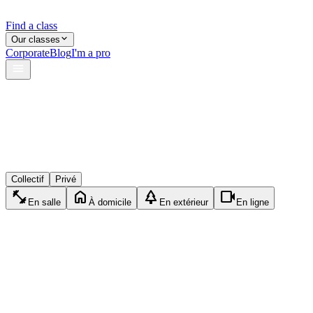
Find a class
Our classes
Corporate
Blog
I'm a pro
verified
lock
event_available
Collectif
Privé
fitness_center
home
park
videocam
En salle
À domicile
En extérieur
En ligne
exercise
Privé
Crossfit
1h