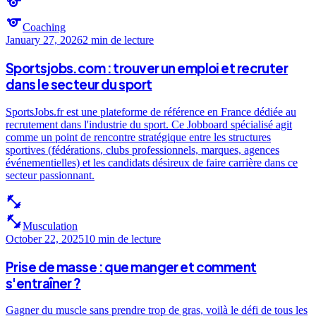
sports
sports
Coaching
January 27, 2026
2 min
de lecture
Sportsjobs.com : trouver un emploi et recruter
dans le secteur du sport
SportsJobs.fr est une plateforme de référence en France dédiée au
recrutement dans l'industrie du sport. Ce Jobboard spécialisé agit
comme un point de rencontre stratégique entre les structures
sportives (fédérations, clubs professionnels, marques, agences
événementielles) et les candidats désireux de faire carrière dans ce
secteur passionnant.
fitness_center
fitness_center
Musculation
October 22, 2025
10 min
de lecture
Prise de masse : que manger et comment
s'entraîner ?
Gagner du muscle sans prendre trop de gras, voilà le défi de tous les