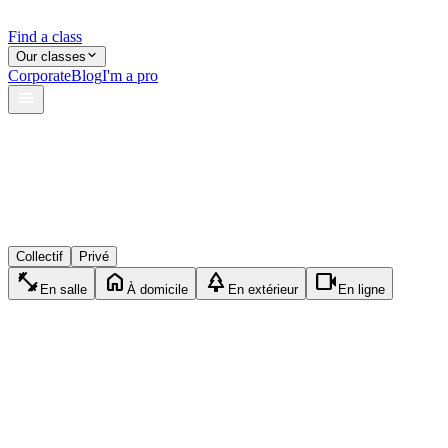
Find a class
Our classes
Corporate
Blog
I'm a pro
verified
lock
event_available
Collectif
Privé
fitness_center
home
park
videocam
En salle
À domicile
En extérieur
En ligne
self_improvement
Privé
Yoga
1h15