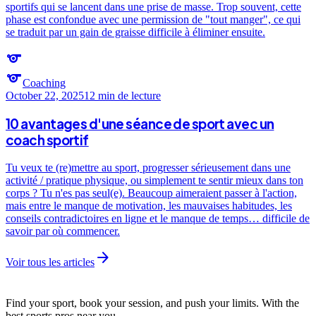
sportifs qui se lancent dans une prise de masse. Trop souvent, cette
phase est confondue avec une permission de "tout manger", ce qui
se traduit par un gain de graisse difficile à éliminer ensuite.
sports
sports
Coaching
October 22, 2025
12 min
de lecture
10 avantages d'une séance de sport avec un
coach sportif
Tu veux te (re)mettre au sport, progresser sérieusement dans une
activité / pratique physique, ou simplement te sentir mieux dans ton
corps ? Tu n'es pas seul(e). Beaucoup aimeraient passer à l'action,
mais entre le manque de motivation, les mauvaises habitudes, les
conseils contradictoires en ligne et le manque de temps… difficile de
savoir par où commencer.
arrow_forward
Voir tous les articles
Find your sport, book your session, and push your limits. With the
best sports pros near you.