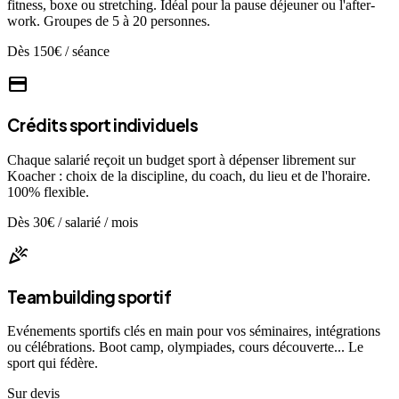
fitness, boxe ou stretching. Idéal pour la pause déjeuner ou l'after-
work. Groupes de 5 à 20 personnes.
Dès 150€ / séance
credit_card
Crédits sport individuels
Chaque salarié reçoit un budget sport à dépenser librement sur
Koacher : choix de la discipline, du coach, du lieu et de l'horaire.
100% flexible.
Dès 30€ / salarié / mois
celebration
Team building sportif
Evénements sportifs clés en main pour vos séminaires, intégrations
ou célébrations. Boot camp, olympiades, cours découverte... Le
sport qui fédère.
Sur devis