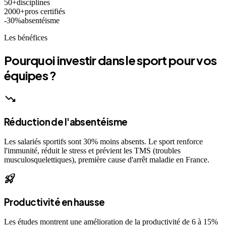
50+
disciplines
2000+
pros certifiés
-30%
absentéisme
Les bénéfices
Pourquoi investir dans le sport pour vos
équipes ?
trending_down
Réduction de l'absentéisme
Les salariés sportifs sont 30% moins absents. Le sport renforce
l'immunité, réduit le stress et prévient les TMS (troubles
musculosquelettiques), première cause d'arrêt maladie en France.
rocket_launch
Productivité en hausse
Les études montrent une amélioration de la productivité de 6 à 15%