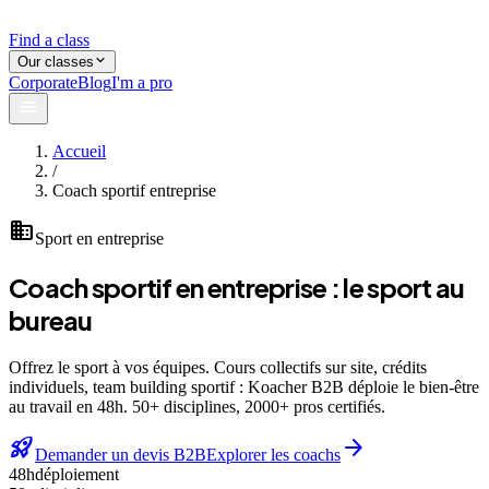
Find a class
Our classes
Corporate
Blog
I'm a pro
Accueil
/
Coach sportif entreprise
business
Sport en entreprise
Coach sportif en entreprise :
le sport au
bureau
Offrez le sport à vos équipes. Cours collectifs sur site, crédits
individuels, team building sportif : Koacher B2B déploie le bien-être
au travail en 48h. 50+ disciplines, 2000+ pros certifiés.
rocket_launch
arrow_forward
Demander un devis B2B
Explorer les coachs
48h
déploiement