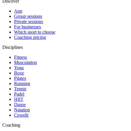
Discover
App
Group sessions
Private sessions
For businesses
Which sport to choose
Coaching pricing
Disciplines
Fitness
Musculation
Yoga
Boxe
Pilates
Running
Tennis
Padel
HIIT
Danse
Natation
Crossfit
Coaching