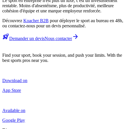
Le sport en entreprise n'est plus un luxe, c'est un investissement
rentable. Moins d'absentéisme, plus de productivité, meilleure
cohésion d'équipe et une marque employeur renforcée.
Découvrez
Koacher B2B
pour déployer le sport au bureau en 48h,
ou contactez-nous pour un devis personnalisé.
rocket_launch
arrow_forward
Demander un devis
Nous contacter
Find your sport, book your session, and push your limits. With the
best sports pros near you.
Download on
App Store
Available on
Google Play