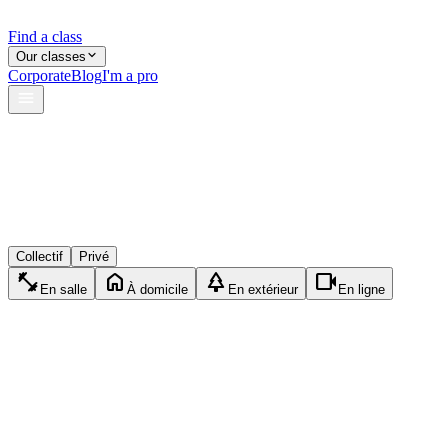
Find a class
Our classes
Corporate
Blog
I'm a pro
verified
lock
event_available
Collectif
Privé
fitness_center
home
park
videocam
En salle
À domicile
En extérieur
En ligne
directions_run
Privé
Running
1h15