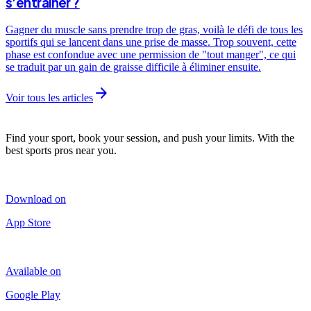
s'entraîner ?
Gagner du muscle sans prendre trop de gras, voilà le défi de tous les
sportifs qui se lancent dans une prise de masse. Trop souvent, cette
phase est confondue avec une permission de "tout manger", ce qui
se traduit par un gain de graisse difficile à éliminer ensuite.
arrow_forward
Voir tous les articles
Find your sport, book your session, and push your limits. With the
best sports pros near you.
Download on
App Store
Available on
Google Play