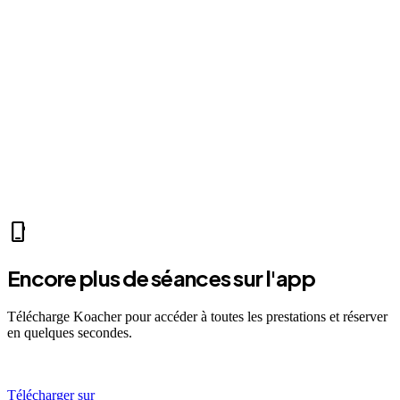
KM0 Sporting
À partir de
0
€
self_improvement
sports_mma
fitness_center
accessibility_new
sports_tennis
sports_tennis
local_fire_department
music_note
pool
exercise
fitness_center
accessibility_new
phone_iphone
Encore plus de séances sur l'app
Télécharge Koacher pour accéder à toutes les prestations et réserver
en quelques secondes.
Télécharger sur