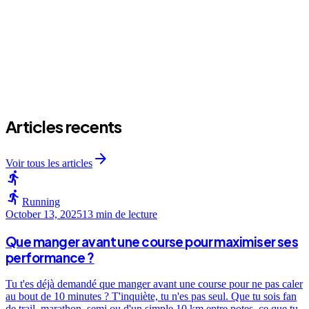
arrow_forward
Articles recents
arrow_forward
Voir tous les articles
directions_run
directions_run
Running
October 13, 2025
13 min
de lecture
Que manger avant une course pour maximiser ses
performance ?
Tu t'es déjà demandé que manger avant une course pour ne pas caler
au bout de 10 minutes ? T'inquiète, tu n'es pas seul. Que tu sois fan
de trail, marathon, semi ou d'un simple 10 km entre potes, ce que tu