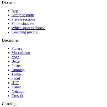
Discover
App
Group sessions
Private sessions
For businesses
Which sport to choose
Coaching pricing
Disciplines
Fitness
Musculation
Yoga
Boxe
Pilates
Running
Tennis
Padel
HIIT
Danse
Natation
Crossfit
Coaching