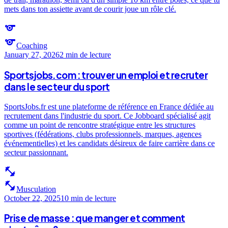
mets dans ton assiette avant de courir joue un rôle clé.
sports
sports
Coaching
January 27, 2026
2 min
de lecture
Sportsjobs.com : trouver un emploi et recruter
dans le secteur du sport
SportsJobs.fr est une plateforme de référence en France dédiée au
recrutement dans l'industrie du sport. Ce Jobboard spécialisé agit
comme un point de rencontre stratégique entre les structures
sportives (fédérations, clubs professionnels, marques, agences
événementielles) et les candidats désireux de faire carrière dans ce
secteur passionnant.
fitness_center
fitness_center
Musculation
October 22, 2025
10 min
de lecture
Prise de masse : que manger et comment