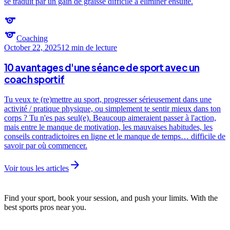
se traduit par un gain de graisse difficile à éliminer ensuite.
sports
sports
Coaching
October 22, 2025
12 min
de lecture
10 avantages d'une séance de sport avec un
coach sportif
Tu veux te (re)mettre au sport, progresser sérieusement dans une
activité / pratique physique, ou simplement te sentir mieux dans ton
corps ? Tu n'es pas seul(e). Beaucoup aimeraient passer à l'action,
mais entre le manque de motivation, les mauvaises habitudes, les
conseils contradictoires en ligne et le manque de temps… difficile de
savoir par où commencer.
arrow_forward
Voir tous les articles
Find your sport, book your session, and push your limits. With the
best sports pros near you.