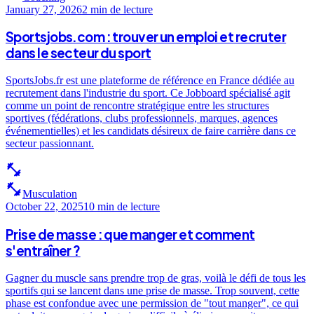
January 27, 2026
2 min
de lecture
Sportsjobs.com : trouver un emploi et recruter
dans le secteur du sport
SportsJobs.fr est une plateforme de référence en France dédiée au
recrutement dans l'industrie du sport. Ce Jobboard spécialisé agit
comme un point de rencontre stratégique entre les structures
sportives (fédérations, clubs professionnels, marques, agences
événementielles) et les candidats désireux de faire carrière dans ce
secteur passionnant.
fitness_center
fitness_center
Musculation
October 22, 2025
10 min
de lecture
Prise de masse : que manger et comment
s'entraîner ?
Gagner du muscle sans prendre trop de gras, voilà le défi de tous les
sportifs qui se lancent dans une prise de masse. Trop souvent, cette
phase est confondue avec une permission de "tout manger", ce qui