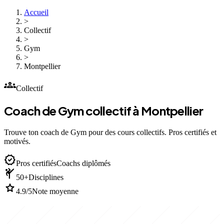
Accueil
>
Collectif
>
Gym
>
Montpellier
groups
Collectif
Coach de Gym collectif à Montpellier
Trouve ton coach de Gym pour des cours collectifs. Pros certifiés et
motivés.
verified
Pros certifiés
Coachs diplômés
sports_martial_arts
50+
Disciplines
star
4.9/5
Note moyenne