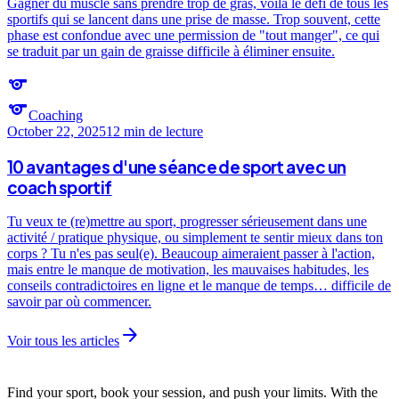
Gagner du muscle sans prendre trop de gras, voilà le défi de tous les
sportifs qui se lancent dans une prise de masse. Trop souvent, cette
phase est confondue avec une permission de "tout manger", ce qui
se traduit par un gain de graisse difficile à éliminer ensuite.
sports
sports
Coaching
October 22, 2025
12 min
de lecture
10 avantages d'une séance de sport avec un
coach sportif
Tu veux te (re)mettre au sport, progresser sérieusement dans une
activité / pratique physique, ou simplement te sentir mieux dans ton
corps ? Tu n'es pas seul(e). Beaucoup aimeraient passer à l'action,
mais entre le manque de motivation, les mauvaises habitudes, les
conseils contradictoires en ligne et le manque de temps… difficile de
savoir par où commencer.
arrow_forward
Voir tous les articles
Find your sport, book your session, and push your limits. With the