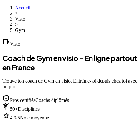
Accueil
>
Visio
>
Gym
videocam
Visio
Coach de Gym en visio - En ligne partout
en France
Trouve ton coach de Gym en visio. Entraîne-toi depuis chez toi avec
un pro.
verified
Pros certifiés
Coachs diplômés
sports_martial_arts
50+
Disciplines
star
4.9/5
Note moyenne