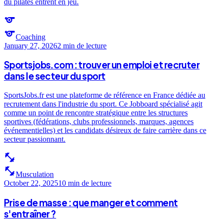
du pilates entrent en jeu.
sports
sports
Coaching
January 27, 2026
2 min
de lecture
Sportsjobs.com : trouver un emploi et recruter
dans le secteur du sport
SportsJobs.fr est une plateforme de référence en France dédiée au
recrutement dans l'industrie du sport. Ce Jobboard spécialisé agit
comme un point de rencontre stratégique entre les structures
sportives (fédérations, clubs professionnels, marques, agences
événementielles) et les candidats désireux de faire carrière dans ce
secteur passionnant.
fitness_center
fitness_center
Musculation
October 22, 2025
10 min
de lecture
Prise de masse : que manger et comment
s'entraîner ?