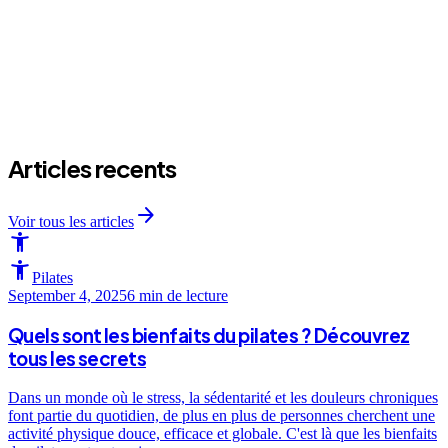
Articles recents
arrow_forward
Voir tous les articles
accessibility_new
accessibility_new
Pilates
September 4, 2025
6 min
de lecture
Quels sont les bienfaits du pilates ? Découvrez
tous les secrets
Dans un monde où le stress, la sédentarité et les douleurs chroniques
font partie du quotidien, de plus en plus de personnes cherchent une
activité physique douce, efficace et globale. C'est là que les bienfaits