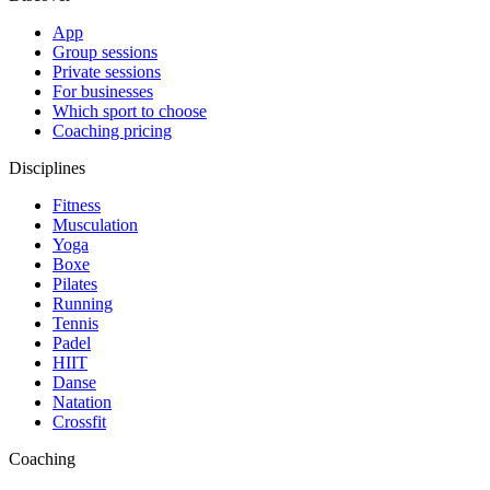
App
Group sessions
Private sessions
For businesses
Which sport to choose
Coaching pricing
Disciplines
Fitness
Musculation
Yoga
Boxe
Pilates
Running
Tennis
Padel
HIIT
Danse
Natation
Crossfit
Coaching