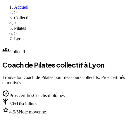
Accueil
>
Collectif
>
Pilates
>
Lyon
groups
Collectif
Coach de Pilates collectif à Lyon
Trouve ton coach de Pilates pour des cours collectifs. Pros certifiés
et motivés.
verified
Pros certifiés
Coachs diplômés
sports_martial_arts
50+
Disciplines
star
4.9/5
Note moyenne