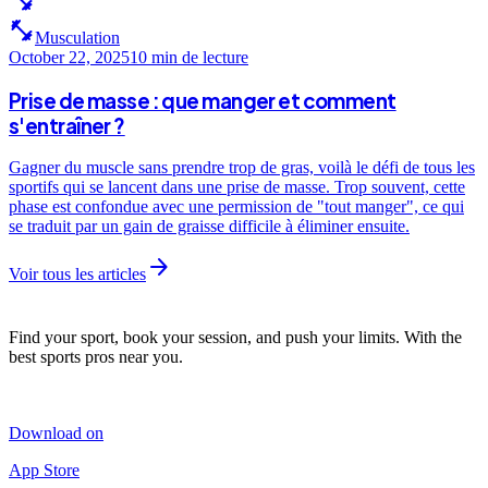
fitness_center
fitness_center
Musculation
October 22, 2025
10 min
de lecture
Prise de masse : que manger et comment
s'entraîner ?
Gagner du muscle sans prendre trop de gras, voilà le défi de tous les
sportifs qui se lancent dans une prise de masse. Trop souvent, cette
phase est confondue avec une permission de "tout manger", ce qui
se traduit par un gain de graisse difficile à éliminer ensuite.
arrow_forward
Voir tous les articles
Find your sport, book your session, and push your limits. With the
best sports pros near you.
Download on
App Store