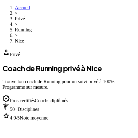
Accueil
>
Privé
>
Running
>
Nice
person
Privé
Coach de Running privé à Nice
Trouve ton coach de Running pour un suivi privé à 100%.
Programme sur mesure.
verified
Pros certifiés
Coachs diplômés
sports_martial_arts
50+
Disciplines
star
4.9/5
Note moyenne