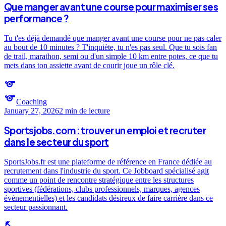
Que manger avant une course pour maximiser ses
performance ?
Tu t'es déjà demandé que manger avant une course pour ne pas caler
au bout de 10 minutes ? T'inquiète, tu n'es pas seul. Que tu sois fan
de trail, marathon, semi ou d'un simple 10 km entre potes, ce que tu
mets dans ton assiette avant de courir joue un rôle clé.
sports
sports
Coaching
January 27, 2026
2 min
de lecture
Sportsjobs.com : trouver un emploi et recruter
dans le secteur du sport
SportsJobs.fr est une plateforme de référence en France dédiée au
recrutement dans l'industrie du sport. Ce Jobboard spécialisé agit
comme un point de rencontre stratégique entre les structures
sportives (fédérations, clubs professionnels, marques, agences
événementielles) et les candidats désireux de faire carrière dans ce
secteur passionnant.