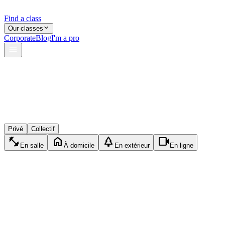
Find a class
Our classes
Corporate
Blog
I'm a pro
verified
shield
reviews
Privé
Collectif
fitness_center
home
park
videocam
En salle
À domicile
En extérieur
En ligne
HV
Hugo V.