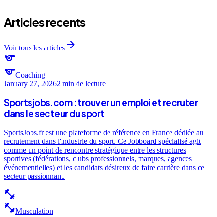
Articles recents
arrow_forward
Voir tous les articles
sports
sports
Coaching
January 27, 2026
2 min
de lecture
Sportsjobs.com : trouver un emploi et recruter
dans le secteur du sport
SportsJobs.fr est une plateforme de référence en France dédiée au
recrutement dans l'industrie du sport. Ce Jobboard spécialisé agit
comme un point de rencontre stratégique entre les structures
sportives (fédérations, clubs professionnels, marques, agences
événementielles) et les candidats désireux de faire carrière dans ce
secteur passionnant.
fitness_center
fitness_center
Musculation