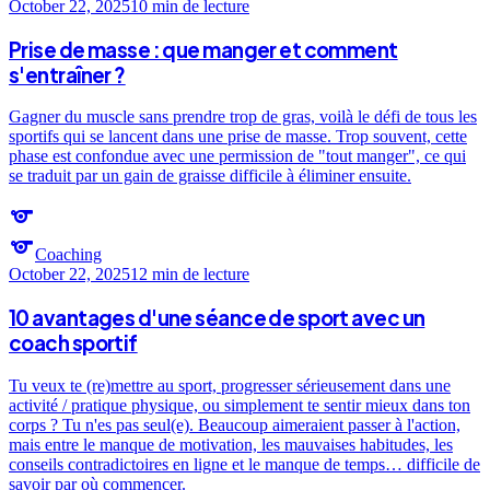
October 22, 2025
10 min
de lecture
Prise de masse : que manger et comment
s'entraîner ?
Gagner du muscle sans prendre trop de gras, voilà le défi de tous les
sportifs qui se lancent dans une prise de masse. Trop souvent, cette
phase est confondue avec une permission de "tout manger", ce qui
se traduit par un gain de graisse difficile à éliminer ensuite.
sports
sports
Coaching
October 22, 2025
12 min
de lecture
10 avantages d'une séance de sport avec un
coach sportif
Tu veux te (re)mettre au sport, progresser sérieusement dans une
activité / pratique physique, ou simplement te sentir mieux dans ton
corps ? Tu n'es pas seul(e). Beaucoup aimeraient passer à l'action,
mais entre le manque de motivation, les mauvaises habitudes, les
conseils contradictoires en ligne et le manque de temps… difficile de
savoir par où commencer.