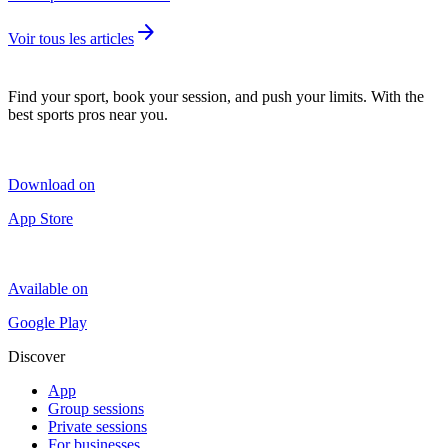
arrow_forward
Voir tous les articles
Find your sport, book your session, and push your limits. With the
best sports pros near you.
Download on
App Store
Available on
Google Play
Discover
App
Group sessions
Private sessions
For businesses