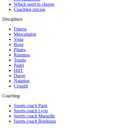
Which sport to choose
Coaching pricing
Disciplines
Fitness
Musculation
Yoga
Boxe
Pilates
Running
Tennis
Padel
HIIT
Danse
Natation
Crossfit
Coaching
Sports coach Paris
Sports coach Lyon
Sports coach Marseille
Sports coach Bordeaux