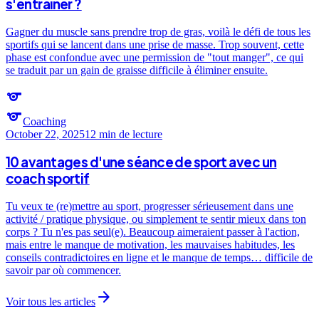
s'entraîner ?
Gagner du muscle sans prendre trop de gras, voilà le défi de tous les
sportifs qui se lancent dans une prise de masse. Trop souvent, cette
phase est confondue avec une permission de "tout manger", ce qui
se traduit par un gain de graisse difficile à éliminer ensuite.
sports
sports
Coaching
October 22, 2025
12 min
de lecture
10 avantages d'une séance de sport avec un
coach sportif
Tu veux te (re)mettre au sport, progresser sérieusement dans une
activité / pratique physique, ou simplement te sentir mieux dans ton
corps ? Tu n'es pas seul(e). Beaucoup aimeraient passer à l'action,
mais entre le manque de motivation, les mauvaises habitudes, les
conseils contradictoires en ligne et le manque de temps… difficile de
savoir par où commencer.
arrow_forward
Voir tous les articles