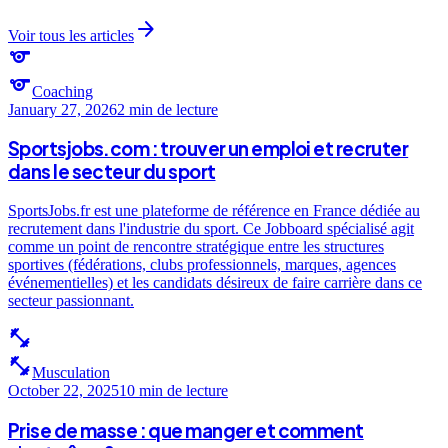
arrow_forward
Voir tous les articles
sports
sports
Coaching
January 27, 2026
2 min
de lecture
Sportsjobs.com : trouver un emploi et recruter
dans le secteur du sport
SportsJobs.fr est une plateforme de référence en France dédiée au
recrutement dans l'industrie du sport. Ce Jobboard spécialisé agit
comme un point de rencontre stratégique entre les structures
sportives (fédérations, clubs professionnels, marques, agences
événementielles) et les candidats désireux de faire carrière dans ce
secteur passionnant.
fitness_center
fitness_center
Musculation
October 22, 2025
10 min
de lecture
Prise de masse : que manger et comment