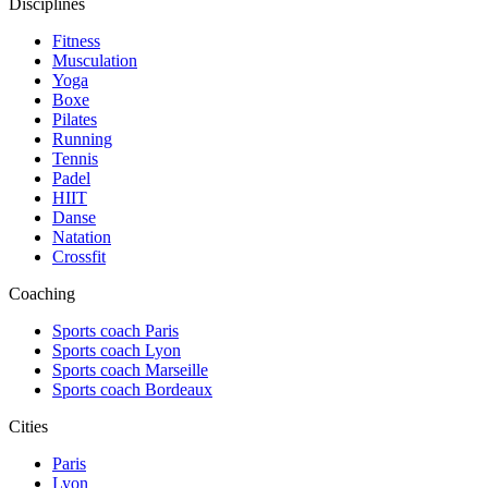
Disciplines
Fitness
Musculation
Yoga
Boxe
Pilates
Running
Tennis
Padel
HIIT
Danse
Natation
Crossfit
Coaching
Sports coach Paris
Sports coach Lyon
Sports coach Marseille
Sports coach Bordeaux
Cities
Paris
Lyon