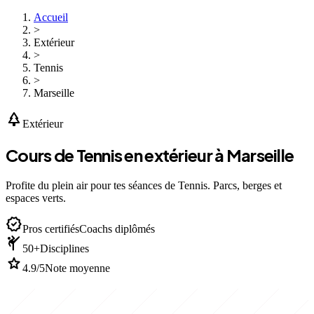
Accueil
>
Extérieur
>
Tennis
>
Marseille
park
Extérieur
Cours de Tennis en extérieur à Marseille
Profite du plein air pour tes séances de Tennis. Parcs, berges et
espaces verts.
verified
Pros certifiés
Coachs diplômés
sports_martial_arts
50+
Disciplines
star
4.9/5
Note moyenne