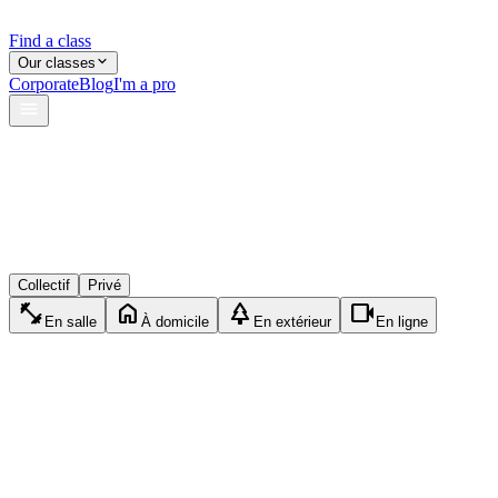
Find a class
Our classes
Corporate
Blog
I'm a pro
verified
lock
event_available
Collectif
Privé
fitness_center
home
park
videocam
En salle
À domicile
En extérieur
En ligne
sports_tennis
Privé
Tennis
1h