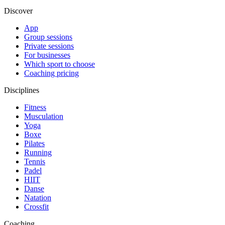
Discover
App
Group sessions
Private sessions
For businesses
Which sport to choose
Coaching pricing
Disciplines
Fitness
Musculation
Yoga
Boxe
Pilates
Running
Tennis
Padel
HIIT
Danse
Natation
Crossfit
Coaching