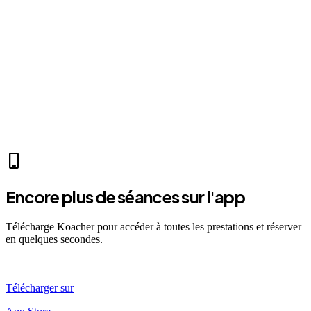
home
Mer 07:30
Ven 12:00
Dim 08:00
LX
Lucas X.
self_improvement
sports_mma
fitness_center
accessibility_new
directions_run
sports_tennis
local_fire_department
music_note
pool
exercise
fitness_center
accessibility_new
phone_iphone
Encore plus de séances sur l'app
Télécharge Koacher pour accéder à toutes les prestations et réserver
en quelques secondes.
Télécharger sur