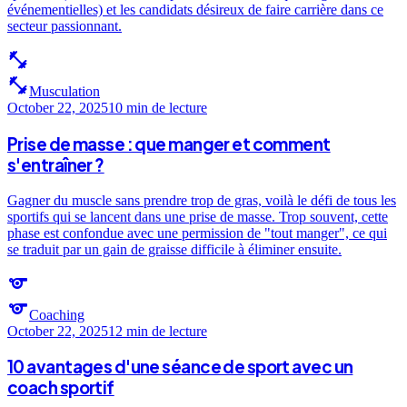
événementielles) et les candidats désireux de faire carrière dans ce
secteur passionnant.
fitness_center
fitness_center
Musculation
October 22, 2025
10 min
de lecture
Prise de masse : que manger et comment
s'entraîner ?
Gagner du muscle sans prendre trop de gras, voilà le défi de tous les
sportifs qui se lancent dans une prise de masse. Trop souvent, cette
phase est confondue avec une permission de "tout manger", ce qui
se traduit par un gain de graisse difficile à éliminer ensuite.
sports
sports
Coaching
October 22, 2025
12 min
de lecture
10 avantages d'une séance de sport avec un
coach sportif