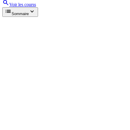
search
Voir les
cours
s
list
expand_more
Sommaire