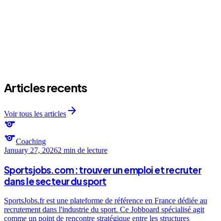
expand_more
Combien ca coute un cours de boxe collectif ?
Articles recents
arrow_forward
Voir tous les articles
sports
sports
Coaching
January 27, 2026
2 min
de lecture
Sportsjobs.com : trouver un emploi et recruter
dans le secteur du sport
SportsJobs.fr est une plateforme de référence en France dédiée au
recrutement dans l'industrie du sport. Ce Jobboard spécialisé agit
comme un point de rencontre stratégique entre les structures