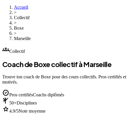
Accueil
>
Collectif
>
Boxe
>
Marseille
groups
Collectif
Coach de Boxe collectif à Marseille
Trouve ton coach de Boxe pour des cours collectifs. Pros certifiés et
motivés.
verified
Pros certifiés
Coachs diplômés
sports_martial_arts
50+
Disciplines
star
4.9/5
Note moyenne