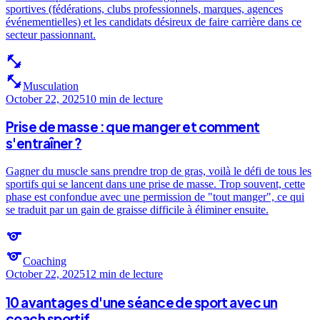
sportives (fédérations, clubs professionnels, marques, agences
événementielles) et les candidats désireux de faire carrière dans ce
secteur passionnant.
fitness_center
fitness_center
Musculation
October 22, 2025
10 min
de lecture
Prise de masse : que manger et comment
s'entraîner ?
Gagner du muscle sans prendre trop de gras, voilà le défi de tous les
sportifs qui se lancent dans une prise de masse. Trop souvent, cette
phase est confondue avec une permission de "tout manger", ce qui
se traduit par un gain de graisse difficile à éliminer ensuite.
sports
sports
Coaching
October 22, 2025
12 min
de lecture
10 avantages d'une séance de sport avec un
coach sportif