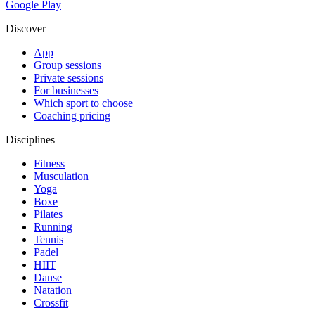
Google Play
Discover
App
Group sessions
Private sessions
For businesses
Which sport to choose
Coaching pricing
Disciplines
Fitness
Musculation
Yoga
Boxe
Pilates
Running
Tennis
Padel
HIIT
Danse
Natation
Crossfit