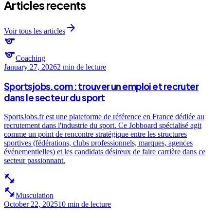
Articles recents
arrow_forward
Voir tous les articles
sports
sports
Coaching
January 27, 2026
2 min
de lecture
Sportsjobs.com : trouver un emploi et recruter
dans le secteur du sport
SportsJobs.fr est une plateforme de référence en France dédiée au
recrutement dans l'industrie du sport. Ce Jobboard spécialisé agit
comme un point de rencontre stratégique entre les structures
sportives (fédérations, clubs professionnels, marques, agences
événementielles) et les candidats désireux de faire carrière dans ce
secteur passionnant.
fitness_center
fitness_center
Musculation
October 22, 2025
10 min
de lecture