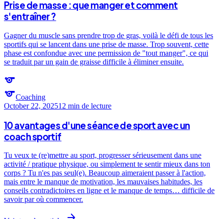
Prise de masse : que manger et comment
s'entraîner ?
Gagner du muscle sans prendre trop de gras, voilà le défi de tous les
sportifs qui se lancent dans une prise de masse. Trop souvent, cette
phase est confondue avec une permission de "tout manger", ce qui
se traduit par un gain de graisse difficile à éliminer ensuite.
sports
sports
Coaching
October 22, 2025
12 min
de lecture
10 avantages d'une séance de sport avec un
coach sportif
Tu veux te (re)mettre au sport, progresser sérieusement dans une
activité / pratique physique, ou simplement te sentir mieux dans ton
corps ? Tu n'es pas seul(e). Beaucoup aimeraient passer à l'action,
mais entre le manque de motivation, les mauvaises habitudes, les
conseils contradictoires en ligne et le manque de temps… difficile de
savoir par où commencer.
arrow_forward