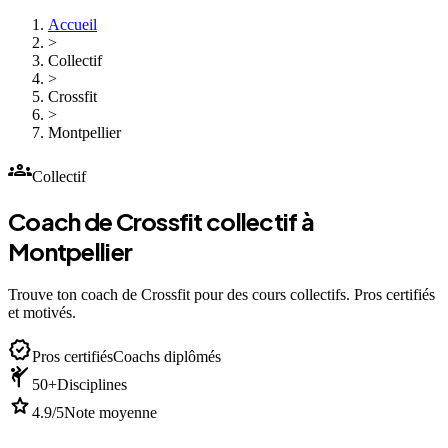
Accueil
>
Collectif
>
Crossfit
>
Montpellier
groups
Collectif
Coach de Crossfit collectif à
Montpellier
Trouve ton coach de Crossfit pour des cours collectifs. Pros certifiés
et motivés.
verified
Pros certifiés
Coachs diplômés
sports_martial_arts
50+
Disciplines
star
4.9/5
Note moyenne