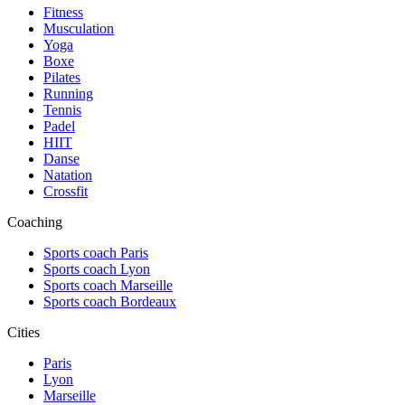
Fitness
Musculation
Yoga
Boxe
Pilates
Running
Tennis
Padel
HIIT
Danse
Natation
Crossfit
Coaching
Sports coach Paris
Sports coach Lyon
Sports coach Marseille
Sports coach Bordeaux
Cities
Paris
Lyon
Marseille