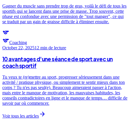
Gagner du muscle sans prendre trop de gras, voilà le défi de tous les
sportifs qui se lancent dans une prise de masse. Trop souvent, cette
phase est confondue avec une permission de "tout manger", ce qui
se traduit par un gain de graisse difficile à éliminer ensuite.
sports
sports
Coaching
October 22, 2025
12 min
de lecture
10 avantages d'une séance de sport avec un
coach sportif
Tu veux te (re)mettre au sport, progresser sérieusement dans une
activité / pratique physique, ou simplement te sentir mieux dans ton
corps ? Tu n'es pas seul(e). Beaucoup aimeraient passer à l'action,
mais entre le manque de motivation, les mauvaises habitudes, les
conseils contradictoires en ligne et le manque de temps… difficile de
savoir par où commencer.
arrow_forward
Voir tous les articles