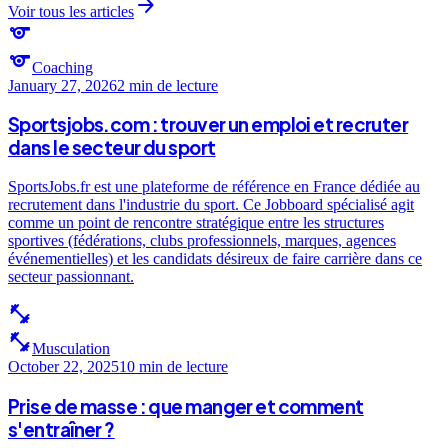
arrow_forward
Voir tous les articles
sports
sports
Coaching
January 27, 2026
2 min
de lecture
Sportsjobs.com : trouver un emploi et recruter
dans le secteur du sport
SportsJobs.fr est une plateforme de référence en France dédiée au
recrutement dans l'industrie du sport. Ce Jobboard spécialisé agit
comme un point de rencontre stratégique entre les structures
sportives (fédérations, clubs professionnels, marques, agences
événementielles) et les candidats désireux de faire carrière dans ce
secteur passionnant.
fitness_center
fitness_center
Musculation
October 22, 2025
10 min
de lecture
Prise de masse : que manger et comment
s'entraîner ?