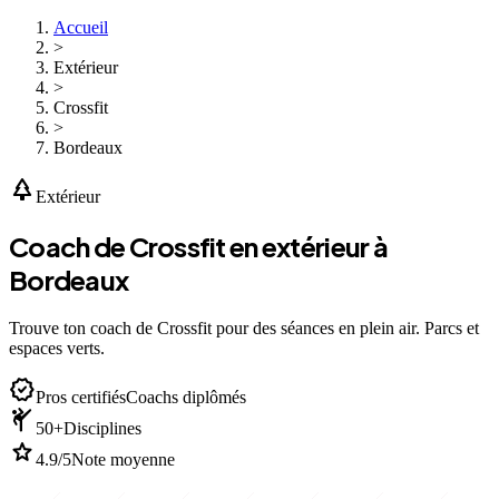
Accueil
>
Extérieur
>
Crossfit
>
Bordeaux
park
Extérieur
Coach de Crossfit en extérieur à
Bordeaux
Trouve ton coach de Crossfit pour des séances en plein air. Parcs et
espaces verts.
verified
Pros certifiés
Coachs diplômés
sports_martial_arts
50+
Disciplines
star
4.9/5
Note moyenne