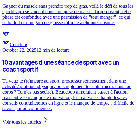
Gagner du muscle sans prendre trop de gras, voilà le défi de tous les
sportifs qui se lancent dans une prise de masse. Trop souvent, cette
phase est confondue avec une permission de "tout manger", ce qui
se traduit par un gain de graisse difficile à éliminer ensuite.
sports
sports
Coaching
October 22, 2025
12 min
de lecture
10 avantages d'une séance de sport avec un
coach sportif
Tu veux te (re)mettre au sport, progresser sérieusement dans une
activité / pratique physique, ou simplement te sentir mieux dans ton
corps ? Tu n'es pas seul(e). Beaucoup aimeraient passer à l'action,
mais entre le manque de motivation, les mauvaises habitudes, les
conseils contradictoires en ligne et le manque de temps… difficile de
savoir par où commencer.
arrow_forward
Voir tous les articles