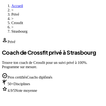
Accueil
>
Privé
>
Crossfit
>
Strasbourg
person
Privé
Coach de Crossfit privé à Strasbourg
Trouve ton coach de Crossfit pour un suivi privé à 100%.
Programme sur mesure.
verified
Pros certifiés
Coachs diplômés
sports_martial_arts
50+
Disciplines
star
4.9/5
Note moyenne