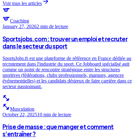
arrow_forward
Voir tous les articles
sports
sports
Coaching
January 27, 2026
2 min
de lecture
Sportsjobs.com : trouver un emploi et recruter
dans le secteur du sport
SportsJobs.fr est une plateforme de référence en France dédiée au
recrutement dans l'industrie du sport. Ce Jobboard spécialisé agit
comme un point de rencontre stratégique entre les structures
sportives (fédérations, clubs professionnels, marques, agences
événementielles) et les candidats désireux de faire carrière dans ce
secteur passionnant.
fitness_center
fitness_center
Musculation
October 22, 2025
10 min
de lecture
Prise de masse : que manger et comment
s'entraîner ?