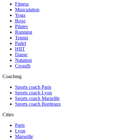
Fitness
Musculation
Yoga
Boxe
Pilates
Running
Tennis
Padel
HIIT
Danse
Natation
Crossfit
Coaching
Sports coach Paris
Sports coach Lyon
Sports coach Marseille
Sports coach Bordeaux
Cities
Paris
Lyon
Marseille