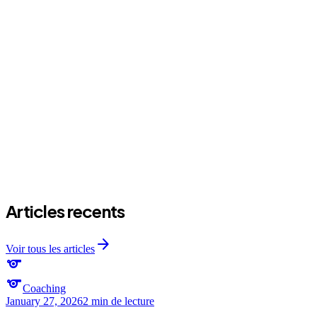
expand_more
Comment se déroule un cours de Gym collectif ?
expand_more
Faut-il un niveau minimum pour le format collectif ?
expand_more
Combien coûte un cours de Gym collectif ?
Articles recents
arrow_forward
Voir tous les articles
sports
sports
Coaching
January 27, 2026
2 min
de lecture