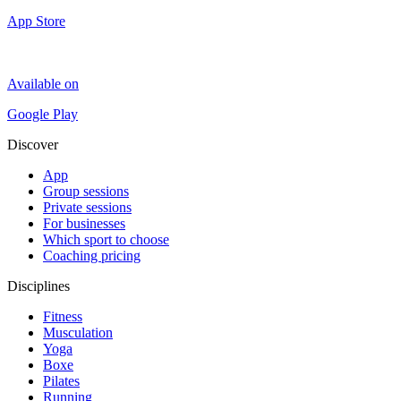
App Store
Available on
Google Play
Discover
App
Group sessions
Private sessions
For businesses
Which sport to choose
Coaching pricing
Disciplines
Fitness
Musculation
Yoga
Boxe
Pilates
Running