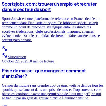
Sportsjobs.com : trouver un emploi et recruter
dans le secteur du sport
SportsJobs.fr est une plateforme de référence en France dédiée au
recrutement dans l'industrie du sport. Ce Jobboard spécialisé agit
comme un point de rencontre stratégique entre les structures
sportives (fédérations, clubs professionnels, marques, agences
événementielles) et les candidats désireux de faire carrière dans ce
secteur passionnant.
fitness_center
fitness_center
Musculation
October 22, 2025
10 min
de lecture
Prise de masse : que manger et comment
s'entraîner ?
Gagner du muscle sans prendre trop de gras, voilà le défi de tous les
sportifs qui se lancent dans une prise de masse. Trop souvent, cette
phase est confondue avec une permission de "tout manger", ce qui
se traduit par un gain de graisse difficile à éliminer ensuite.