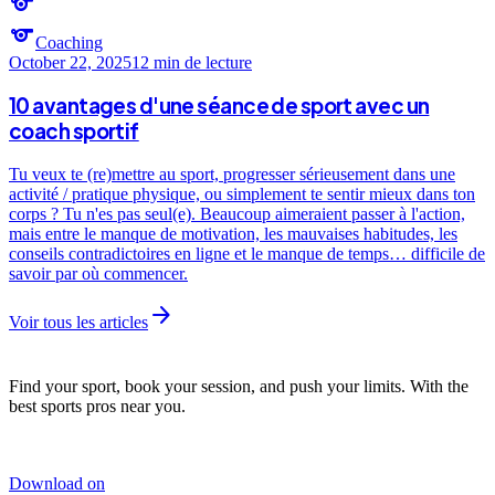
sports
sports
Coaching
October 22, 2025
12 min
de lecture
10 avantages d'une séance de sport avec un
coach sportif
Tu veux te (re)mettre au sport, progresser sérieusement dans une
activité / pratique physique, ou simplement te sentir mieux dans ton
corps ? Tu n'es pas seul(e). Beaucoup aimeraient passer à l'action,
mais entre le manque de motivation, les mauvaises habitudes, les
conseils contradictoires en ligne et le manque de temps… difficile de
savoir par où commencer.
arrow_forward
Voir tous les articles
Find your sport, book your session, and push your limits. With the
best sports pros near you.
Download on