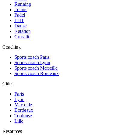
Running
Tennis
Padel
HIIT
Danse
Natation
Crossfit
Coaching
Sports coach Paris
Sports coach Lyon
Sports coach Marseille
Sports coach Bordeaux
Cities
Paris
Lyon
Marseille
Bordeaux
Toulouse
Lille
Resources