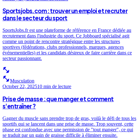
Sportsjobs.com : trouver un emploi et recruter
dans le secteur du sport
SportsJobs.fr est une plateforme de référence en France dédiée au
recrutement dans l'industrie du sport. Ce Jobboard spécialisé agit
comme un point de rencontre stratégique entre les structures
sportives (fédérations, clubs professionnels, marques, agences
événementielles) et les candidats désireux de faire carrière dans ce
secteur passionnant.
fitness_center
fitness_center
Musculation
October 22, 2025
10 min
de lecture
Prise de masse : que manger et comment
s'entraîner ?
Gagner du muscle sans prendre trop de gras, voilà le défi de tous les
sportifs qui se lancent dans une prise de masse. Trop souvent, cette
phase est confondue avec une permission de "tout manger", ce qui
se traduit par un gain de graisse difficile à éliminer ensuite.