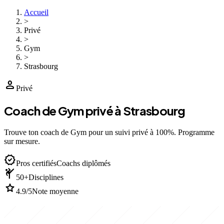
Accueil
>
Privé
>
Gym
>
Strasbourg
person
Privé
Coach de Gym privé à Strasbourg
Trouve ton coach de Gym pour un suivi privé à 100%. Programme
sur mesure.
verified
Pros certifiés
Coachs diplômés
sports_martial_arts
50+
Disciplines
star
4.9/5
Note moyenne