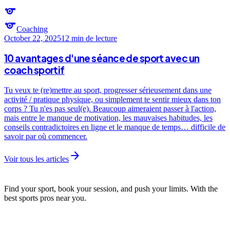
sports
sports
Coaching
October 22, 2025
12 min
de lecture
10 avantages d'une séance de sport avec un
coach sportif
Tu veux te (re)mettre au sport, progresser sérieusement dans une
activité / pratique physique, ou simplement te sentir mieux dans ton
corps ? Tu n'es pas seul(e). Beaucoup aimeraient passer à l'action,
mais entre le manque de motivation, les mauvaises habitudes, les
conseils contradictoires en ligne et le manque de temps… difficile de
savoir par où commencer.
arrow_forward
Voir tous les articles
Find your sport, book your session, and push your limits. With the
best sports pros near you.