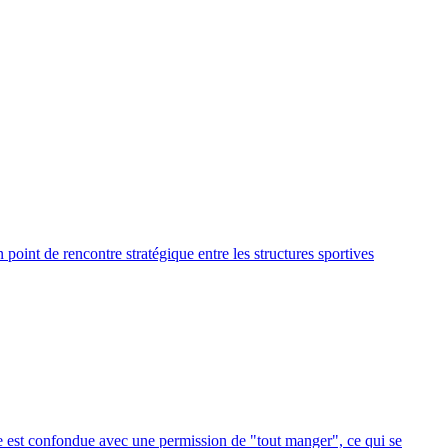
point de rencontre stratégique entre les structures sportives
ase est confondue avec une permission de "tout manger", ce qui se