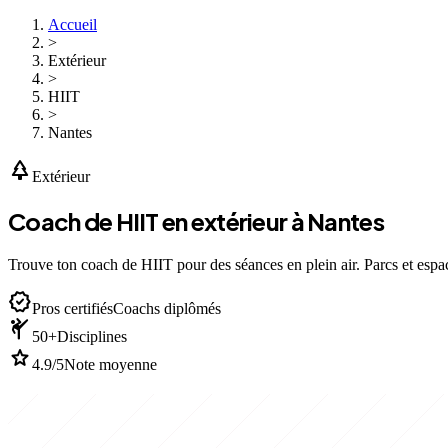
Accueil
>
Extérieur
>
HIIT
>
Nantes
park
Extérieur
Coach de HIIT en extérieur à Nantes
Trouve ton coach de HIIT pour des séances en plein air. Parcs et espac
verified
Pros certifiés
Coachs diplômés
sports_martial_arts
50+
Disciplines
star
4.9/5
Note moyenne