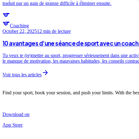
traduit par un gain de graisse difficile à éliminer ensuite.
sports
sports
Coaching
October 22, 2025
12 min
de lecture
10 avantages d'une séance de sport avec un coach 
Tu veux te (re)mettre au sport, progresser sérieusement dans une activ
le manque de motivation, les mauvaises habitudes, les conseils contra
arrow_forward
Voir tous les articles
Find your sport, book your session, and push your limits. With the bes
Download on
App Store