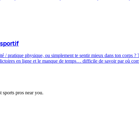
sportif
ité / pratique physique, ou simplement te sentir mieux dans ton corps ? T
dictoires en ligne et le manque de temps… difficile de savoir par où c
t sports pros near you.