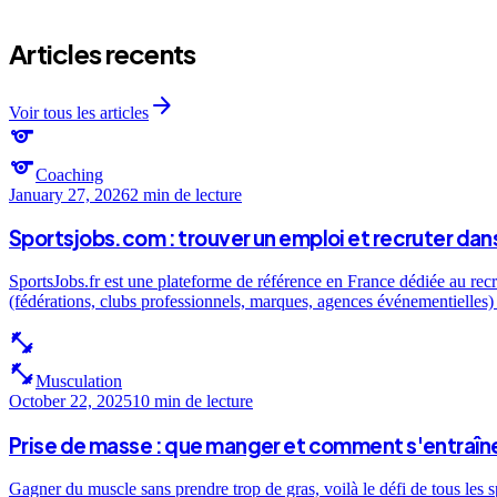
Articles recents
arrow_forward
Voir tous les articles
sports
sports
Coaching
January 27, 2026
2 min
de lecture
Sportsjobs.com : trouver un emploi et recruter dans
SportsJobs.fr est une plateforme de référence en France dédiée au recr
(fédérations, clubs professionnels, marques, agences événementielles) e
fitness_center
fitness_center
Musculation
October 22, 2025
10 min
de lecture
Prise de masse : que manger et comment s'entraîne
Gagner du muscle sans prendre trop de gras, voilà le défi de tous les 