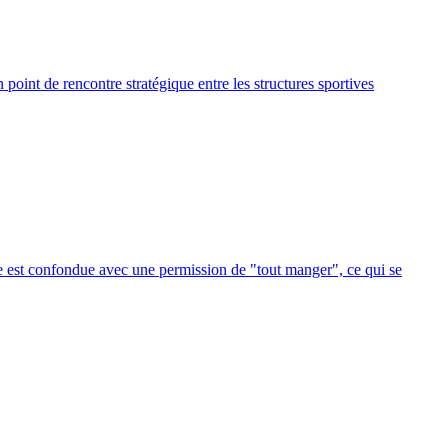
point de rencontre stratégique entre les structures sportives
ase est confondue avec une permission de "tout manger", ce qui se