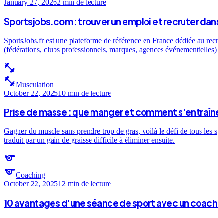
January 27, 2026
2 min
de lecture
Sportsjobs.com : trouver un emploi et recruter dans
SportsJobs.fr est une plateforme de référence en France dédiée au recr
(fédérations, clubs professionnels, marques, agences événementielles) e
fitness_center
fitness_center
Musculation
October 22, 2025
10 min
de lecture
Prise de masse : que manger et comment s'entraîne
Gagner du muscle sans prendre trop de gras, voilà le défi de tous les 
traduit par un gain de graisse difficile à éliminer ensuite.
sports
sports
Coaching
October 22, 2025
12 min
de lecture
10 avantages d'une séance de sport avec un coach 