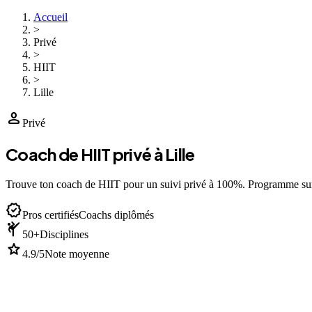
Accueil
>
Privé
>
HIIT
>
Lille
person
Privé
Coach de HIIT privé à Lille
Trouve ton coach de HIIT pour un suivi privé à 100%. Programme su
verified
Pros certifiés
Coachs diplômés
sports_martial_arts
50+
Disciplines
star
4.9/5
Note moyenne