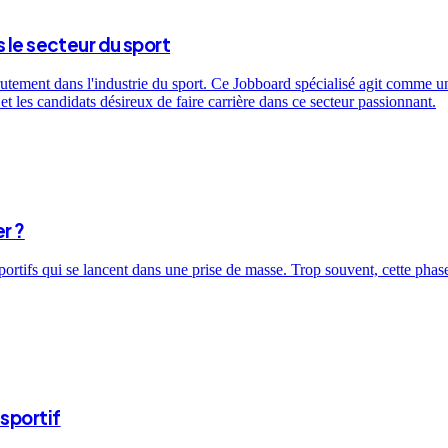
 le secteur du sport
utement dans l'industrie du sport. Ce Jobboard spécialisé agit comme un 
t les candidats désireux de faire carrière dans ce secteur passionnant.
r ?
sportifs qui se lancent dans une prise de masse. Trop souvent, cette ph
sportif