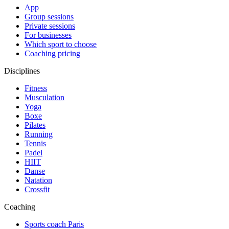
App
Group sessions
Private sessions
For businesses
Which sport to choose
Coaching pricing
Disciplines
Fitness
Musculation
Yoga
Boxe
Pilates
Running
Tennis
Padel
HIIT
Danse
Natation
Crossfit
Coaching
Sports coach Paris