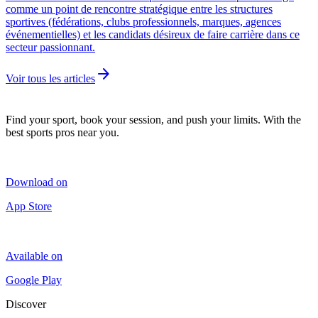
comme un point de rencontre stratégique entre les structures
sportives (fédérations, clubs professionnels, marques, agences
événementielles) et les candidats désireux de faire carrière dans ce
secteur passionnant.
arrow_forward
Voir tous les articles
Find your sport, book your session, and push your limits. With the
best sports pros near you.
Download on
App Store
Available on
Google Play
Discover