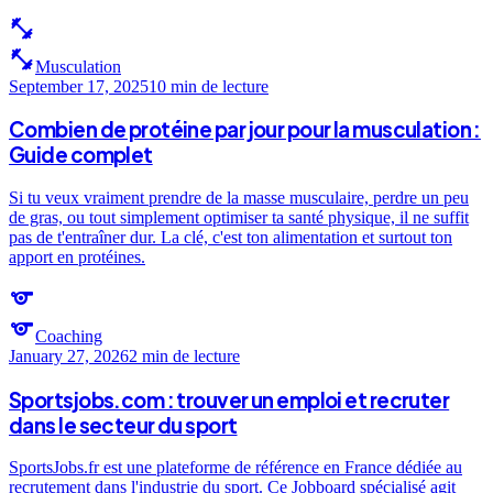
fitness_center
fitness_center
Musculation
September 17, 2025
10 min
de lecture
Combien de protéine par jour pour la musculation :
Guide complet
Si tu veux vraiment prendre de la masse musculaire, perdre un peu
de gras, ou tout simplement optimiser ta santé physique, il ne suffit
pas de t'entraîner dur. La clé, c'est ton alimentation et surtout ton
apport en protéines.
sports
sports
Coaching
January 27, 2026
2 min
de lecture
Sportsjobs.com : trouver un emploi et recruter
dans le secteur du sport
SportsJobs.fr est une plateforme de référence en France dédiée au
recrutement dans l'industrie du sport. Ce Jobboard spécialisé agit