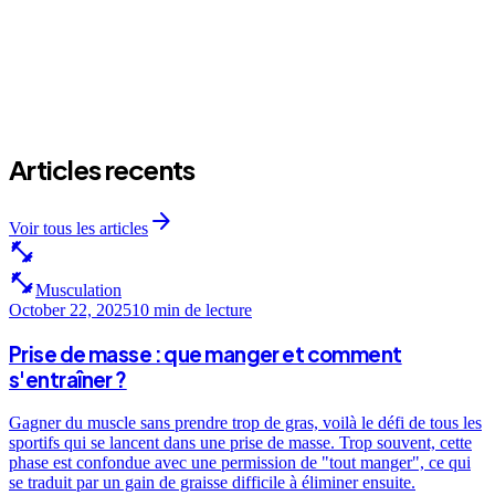
Articles recents
arrow_forward
Voir tous les articles
fitness_center
fitness_center
Musculation
October 22, 2025
10 min
de lecture
Prise de masse : que manger et comment
s'entraîner ?
Gagner du muscle sans prendre trop de gras, voilà le défi de tous les
sportifs qui se lancent dans une prise de masse. Trop souvent, cette
phase est confondue avec une permission de "tout manger", ce qui
se traduit par un gain de graisse difficile à éliminer ensuite.