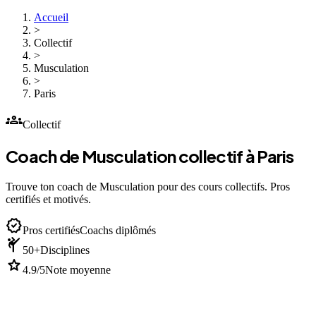
Accueil
>
Collectif
>
Musculation
>
Paris
groups
Collectif
Coach de Musculation collectif à Paris
Trouve ton coach de Musculation pour des cours collectifs. Pros
certifiés et motivés.
verified
Pros certifiés
Coachs diplômés
sports_martial_arts
50+
Disciplines
star
4.9/5
Note moyenne