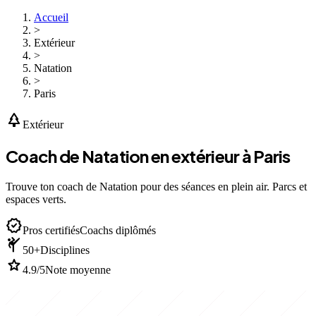
Accueil
>
Extérieur
>
Natation
>
Paris
park
Extérieur
Coach de Natation en extérieur à Paris
Trouve ton coach de Natation pour des séances en plein air. Parcs et
espaces verts.
verified
Pros certifiés
Coachs diplômés
sports_martial_arts
50+
Disciplines
star
4.9/5
Note moyenne