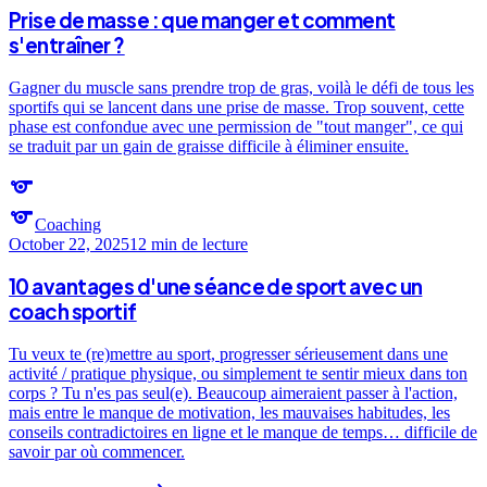
Prise de masse : que manger et comment
s'entraîner ?
Gagner du muscle sans prendre trop de gras, voilà le défi de tous les
sportifs qui se lancent dans une prise de masse. Trop souvent, cette
phase est confondue avec une permission de "tout manger", ce qui
se traduit par un gain de graisse difficile à éliminer ensuite.
sports
sports
Coaching
October 22, 2025
12 min
de lecture
10 avantages d'une séance de sport avec un
coach sportif
Tu veux te (re)mettre au sport, progresser sérieusement dans une
activité / pratique physique, ou simplement te sentir mieux dans ton
corps ? Tu n'es pas seul(e). Beaucoup aimeraient passer à l'action,
mais entre le manque de motivation, les mauvaises habitudes, les
conseils contradictoires en ligne et le manque de temps… difficile de
savoir par où commencer.