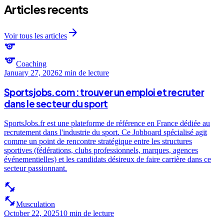
Articles recents
arrow_forward
Voir tous les articles
sports
sports
Coaching
January 27, 2026
2 min
de lecture
Sportsjobs.com : trouver un emploi et recruter
dans le secteur du sport
SportsJobs.fr est une plateforme de référence en France dédiée au
recrutement dans l'industrie du sport. Ce Jobboard spécialisé agit
comme un point de rencontre stratégique entre les structures
sportives (fédérations, clubs professionnels, marques, agences
événementielles) et les candidats désireux de faire carrière dans ce
secteur passionnant.
fitness_center
fitness_center
Musculation
October 22, 2025
10 min
de lecture