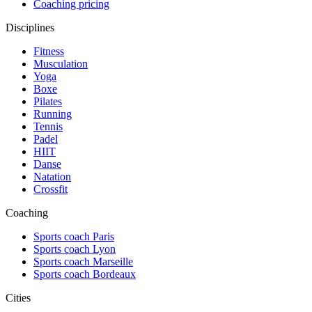
Coaching pricing
Disciplines
Fitness
Musculation
Yoga
Boxe
Pilates
Running
Tennis
Padel
HIIT
Danse
Natation
Crossfit
Coaching
Sports coach Paris
Sports coach Lyon
Sports coach Marseille
Sports coach Bordeaux
Cities