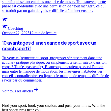
sportifs qui se lancent dans une prise de masse. Trop souvent, cette
phase est confondue avec une permission de "tout manger", ce qui
se traduit par un gain de graisse difficile à éliminer ensuite.
sports
sports
Coaching
October 22, 2025
12 min
de lecture
10 avantages d'une séance de sport avec un
coach sportif
Tu veux te (re)mettre au sport, progresser sérieusement dans une
activité / pratique physique, ou simplement te sentir mieux dans ton
corps ? Tu n'es pas seul(e). Beaucoup aimeraient passer à l'action,
mais entre le manque de motivation, les mauvaises habitudes, les
conseils contradictoires en ligne et le manque de temps… difficile de
savoir par où commencer.
arrow_forward
Voir tous les articles
Find your sport, book your session, and push your limits. With the
best sports pros near you.