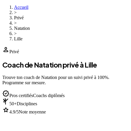
Accueil
>
Privé
>
Natation
>
Lille
person
Privé
Coach de Natation privé à Lille
Trouve ton coach de Natation pour un suivi privé à 100%.
Programme sur mesure.
verified
Pros certifiés
Coachs diplômés
sports_martial_arts
50+
Disciplines
star
4.9/5
Note moyenne