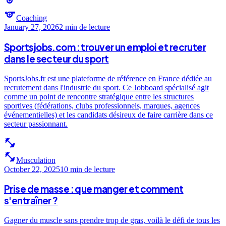
sports
sports
Coaching
January 27, 2026
2 min
de lecture
Sportsjobs.com : trouver un emploi et recruter
dans le secteur du sport
SportsJobs.fr est une plateforme de référence en France dédiée au
recrutement dans l'industrie du sport. Ce Jobboard spécialisé agit
comme un point de rencontre stratégique entre les structures
sportives (fédérations, clubs professionnels, marques, agences
événementielles) et les candidats désireux de faire carrière dans ce
secteur passionnant.
fitness_center
fitness_center
Musculation
October 22, 2025
10 min
de lecture
Prise de masse : que manger et comment
s'entraîner ?
Gagner du muscle sans prendre trop de gras, voilà le défi de tous les