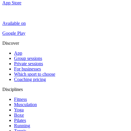
App Store
Available on
Google Play
Discover
App
Group sessions
Private sessions
For businesses
Which sport to choose
Coaching pricing
Disciplines
Fitness
Musculation
Yoga
Boxe
Pilates
Running
Tennis