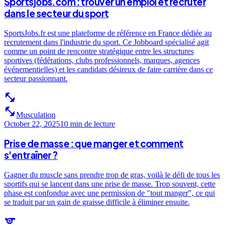
Sportsjobs.com : trouver un emploi et recruter
dans le secteur du sport
SportsJobs.fr est une plateforme de référence en France dédiée au
recrutement dans l'industrie du sport. Ce Jobboard spécialisé agit
comme un point de rencontre stratégique entre les structures
sportives (fédérations, clubs professionnels, marques, agences
événementielles) et les candidats désireux de faire carrière dans ce
secteur passionnant.
fitness_center
fitness_center
Musculation
October 22, 2025
10 min
de lecture
Prise de masse : que manger et comment
s'entraîner ?
Gagner du muscle sans prendre trop de gras, voilà le défi de tous les
sportifs qui se lancent dans une prise de masse. Trop souvent, cette
phase est confondue avec une permission de "tout manger", ce qui
se traduit par un gain de graisse difficile à éliminer ensuite.
sports