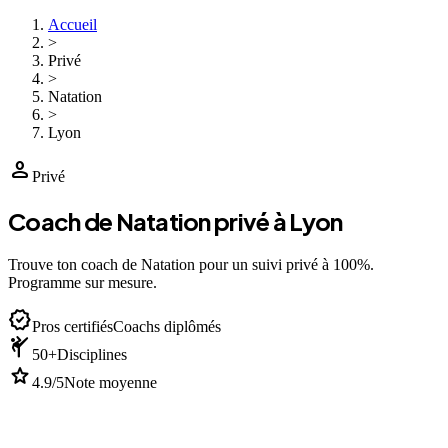
Accueil
>
Privé
>
Natation
>
Lyon
person
Privé
Coach de Natation privé à Lyon
Trouve ton coach de Natation pour un suivi privé à 100%.
Programme sur mesure.
verified
Pros certifiés
Coachs diplômés
sports_martial_arts
50+
Disciplines
star
4.9/5
Note moyenne