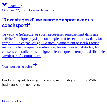
sports
Coaching
October 22, 2025
12 min
de lecture
10 avantages d'une séance de sport avec un
coach sportif
Tu veux te (re)mettre au sport, progresser sérieusement dans une
activité / pratique physique, ou simplement te sentir mieux dans ton
corps ? Tu n'es pas seul(e). Beaucoup aimeraient passer à l'action,
mais entre le manque de motivation, les mauvaises habitudes, les
conseils contradictoires en ligne et le manque de temps… difficile de
savoir par où commencer.
arrow_forward
Voir tous les articles
Find your sport, book your session, and push your limits. With the
best sports pros near you.
Download on