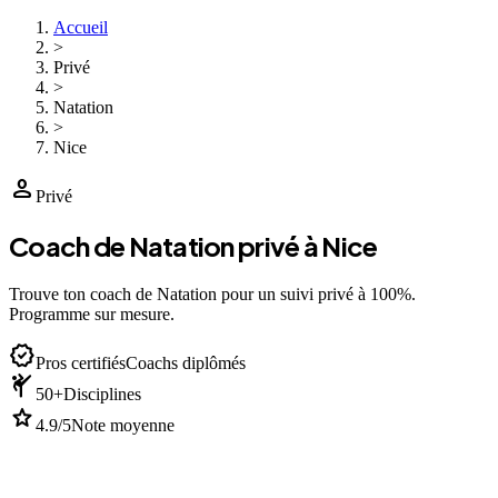
Accueil
>
Privé
>
Natation
>
Nice
person
Privé
Coach de Natation privé à Nice
Trouve ton coach de Natation pour un suivi privé à 100%.
Programme sur mesure.
verified
Pros certifiés
Coachs diplômés
sports_martial_arts
50+
Disciplines
star
4.9/5
Note moyenne