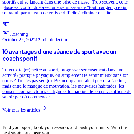
sportifs qui se lancent dans une prise de masse. Trop souvent, cette
phase est confondue avec une permission de "tout manger", ce qui
se traduit par un gain de graisse difficile à éliminer ensuite.
sports
sports
Coaching
October 22, 2025
12 min
de lecture
10 avantages d'une séance de sport avec un
coach sportif
Tu veux te (re)mettre au sport, progresser sérieusement dans une
activité / pratique physique, ou simplement te sentir mieux dans ton
corps ? Tu n'es pas seul(e). Beaucoup aimeraient passer à l'action,
mais entre le manque de motivation, les mauvaises habitudes, les
conseils contradictoires en ligne et le manque de temps… difficile de
savoir par où commencer.
arrow_forward
Voir tous les articles
Find your sport, book your session, and push your limits. With the
best sports pros near you.