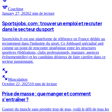
sports
sports
Coaching
January 27, 2026
2 min
de lecture
Sportsjobs.com : trouver un emploi et recruter
dans le secteur du sport
SportsJobs.fr est une plateforme de référence en France dédiée au
recrutement dans l'industrie du sport. Ce Jobboard spécialisé agit
comme un point de rencontre stratégique entre les structures
sportives (fédérations, clubs professionnels, marques, agences
événementielles) et les candidats désireux de faire carrière dans ce
secteur passionnant.
fitness_center
fitness_center
Musculation
October 22, 2025
10 min
de lecture
Prise de masse : que manger et comment
s'entraîner ?
Gagner du muscle sans prendre trop de gras, voilà le défi de tous les