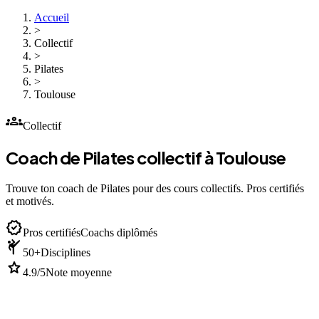
Accueil
>
Collectif
>
Pilates
>
Toulouse
groups
Collectif
Coach de Pilates collectif à Toulouse
Trouve ton coach de Pilates pour des cours collectifs. Pros certifiés
et motivés.
verified
Pros certifiés
Coachs diplômés
sports_martial_arts
50+
Disciplines
star
4.9/5
Note moyenne