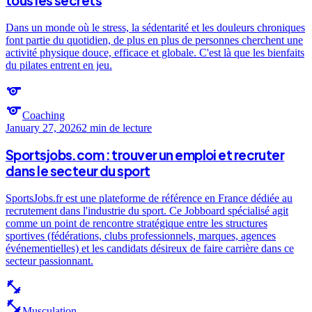
tous les secrets
Dans un monde où le stress, la sédentarité et les douleurs chroniques
font partie du quotidien, de plus en plus de personnes cherchent une
activité physique douce, efficace et globale. C'est là que les bienfaits
du pilates entrent en jeu.
sports
sports
Coaching
January 27, 2026
2 min
de lecture
Sportsjobs.com : trouver un emploi et recruter
dans le secteur du sport
SportsJobs.fr est une plateforme de référence en France dédiée au
recrutement dans l'industrie du sport. Ce Jobboard spécialisé agit
comme un point de rencontre stratégique entre les structures
sportives (fédérations, clubs professionnels, marques, agences
événementielles) et les candidats désireux de faire carrière dans ce
secteur passionnant.
fitness_center
fitness_center
Musculation