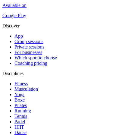
Available on
Google Play
Discover
App
Group sessions
Private sessions
For businesses
Which sport to choose
Coaching pricing
Disciplines
Fitness
Musculation
Yoga
Boxe
Pilates
Running
Tennis
Padel
HIIT
Danse