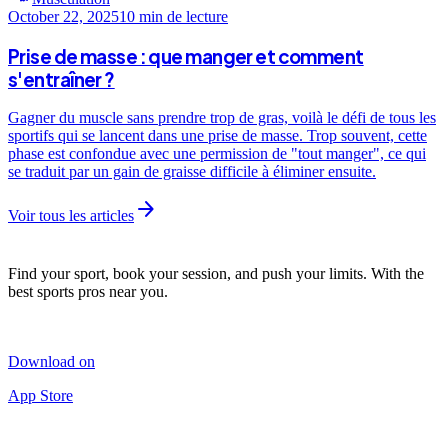
October 22, 2025
10 min
de lecture
Prise de masse : que manger et comment
s'entraîner ?
Gagner du muscle sans prendre trop de gras, voilà le défi de tous les
sportifs qui se lancent dans une prise de masse. Trop souvent, cette
phase est confondue avec une permission de "tout manger", ce qui
se traduit par un gain de graisse difficile à éliminer ensuite.
arrow_forward
Voir tous les articles
Find your sport, book your session, and push your limits. With the
best sports pros near you.
Download on
App Store