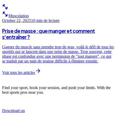
fitness_center
fitness_center
Musculation
October 22, 2025
10 min
de lecture
Prise de masse : que manger et comment
s'entraîner ?
Gagner du muscle sans prendre trop de gras, voilà le défi de tous les
sportifs qui se lancent dans une prise de masse. Trop souvent, cette
phase est confondue avec une permission de "tout manger", ce qui
se traduit par un gain de graisse difficile à éliminer ensuite.
arrow_forward
Voir tous les articles
Find your sport, book your session, and push your limits. With the
best sports pros near you.
Download on