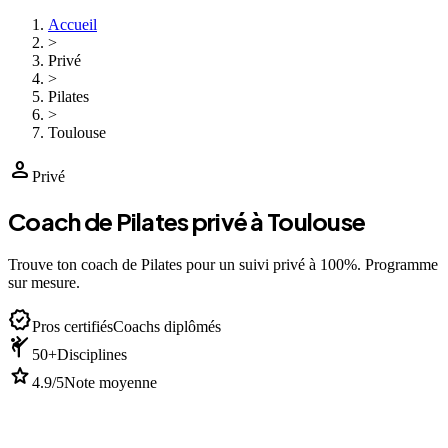
Accueil
>
Privé
>
Pilates
>
Toulouse
person
Privé
Coach de Pilates privé à Toulouse
Trouve ton coach de Pilates pour un suivi privé à 100%. Programme
sur mesure.
verified
Pros certifiés
Coachs diplômés
sports_martial_arts
50+
Disciplines
star
4.9/5
Note moyenne