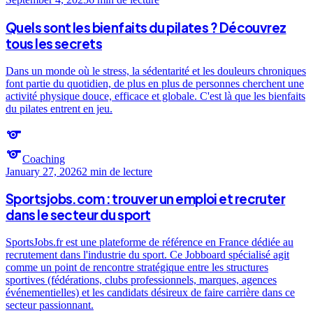
Quels sont les bienfaits du pilates ? Découvrez
tous les secrets
Dans un monde où le stress, la sédentarité et les douleurs chroniques
font partie du quotidien, de plus en plus de personnes cherchent une
activité physique douce, efficace et globale. C'est là que les bienfaits
du pilates entrent en jeu.
sports
sports
Coaching
January 27, 2026
2 min
de lecture
Sportsjobs.com : trouver un emploi et recruter
dans le secteur du sport
SportsJobs.fr est une plateforme de référence en France dédiée au
recrutement dans l'industrie du sport. Ce Jobboard spécialisé agit
comme un point de rencontre stratégique entre les structures
sportives (fédérations, clubs professionnels, marques, agences
événementielles) et les candidats désireux de faire carrière dans ce
secteur passionnant.