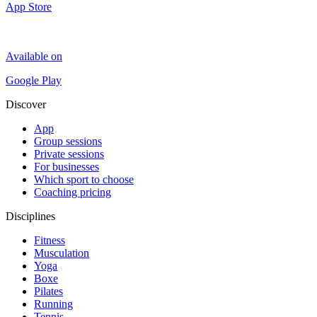
App Store
Available on
Google Play
Discover
App
Group sessions
Private sessions
For businesses
Which sport to choose
Coaching pricing
Disciplines
Fitness
Musculation
Yoga
Boxe
Pilates
Running
Tennis