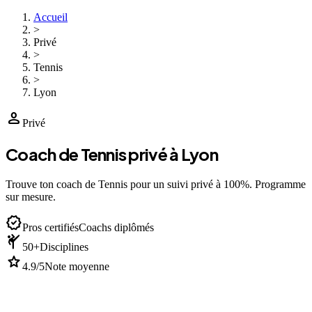
Accueil
>
Privé
>
Tennis
>
Lyon
person
Privé
Coach de Tennis privé à Lyon
Trouve ton coach de Tennis pour un suivi privé à 100%. Programme
sur mesure.
verified
Pros certifiés
Coachs diplômés
sports_martial_arts
50+
Disciplines
star
4.9/5
Note moyenne