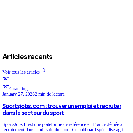
Articles recents
arrow_forward
Voir tous les articles
sports
sports
Coaching
January 27, 2026
2 min
de lecture
Sportsjobs.com : trouver un emploi et recruter
dans le secteur du sport
SportsJobs.fr est une plateforme de référence en France dédiée au
recrutement dans l'industrie du sport. Ce Jobboard spécialisé agit