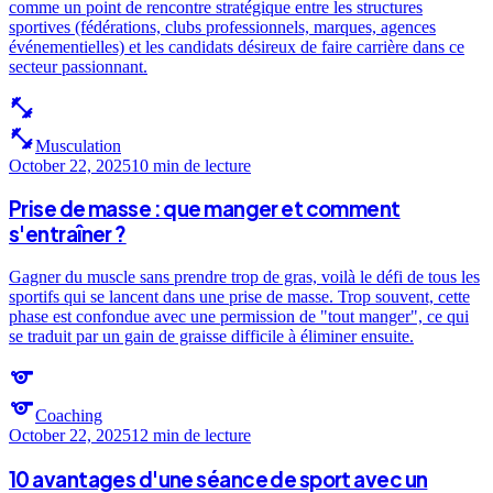
comme un point de rencontre stratégique entre les structures
sportives (fédérations, clubs professionnels, marques, agences
événementielles) et les candidats désireux de faire carrière dans ce
secteur passionnant.
fitness_center
fitness_center
Musculation
October 22, 2025
10 min
de lecture
Prise de masse : que manger et comment
s'entraîner ?
Gagner du muscle sans prendre trop de gras, voilà le défi de tous les
sportifs qui se lancent dans une prise de masse. Trop souvent, cette
phase est confondue avec une permission de "tout manger", ce qui
se traduit par un gain de graisse difficile à éliminer ensuite.
sports
sports
Coaching
October 22, 2025
12 min
de lecture
10 avantages d'une séance de sport avec un