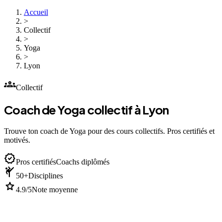
Accueil
>
Collectif
>
Yoga
>
Lyon
groups
Collectif
Coach de Yoga collectif à Lyon
Trouve ton coach de Yoga pour des cours collectifs. Pros certifiés et
motivés.
verified
Pros certifiés
Coachs diplômés
sports_martial_arts
50+
Disciplines
star
4.9/5
Note moyenne