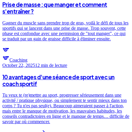
Prise de masse : que manger et comment
s'entraîner ?
Gagner du muscle sans prendre trop de gras, voilà le défi de tous les
sportifs qui se lancent dans une prise de masse. Trop souvent, cette
phase est confondue avec une permission de "tout manger", ce qui
se traduit par un gain de graisse difficile à éliminer ensuite.
sports
sports
Coaching
October 22, 2025
12 min
de lecture
10 avantages d'une séance de sport avec un
coach sportif
Tu veux te (re)mettre au sport, progresser sérieusement dans une
activité / pratique physique, ou simplement te sentir mieux dans ton
corps ? Tu n'es pas seul(e). Beaucoup aimeraient passer à l'action,
mais entre le manque de motivation, les mauvaises habitudes, les
conseils contradictoires en ligne et le manque de temps… difficile de
savoir par où commencer.