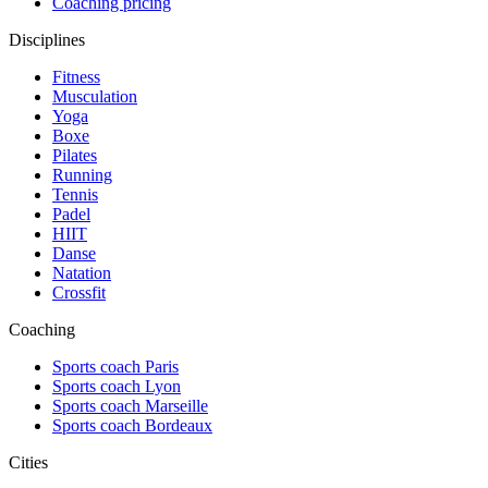
Coaching pricing
Disciplines
Fitness
Musculation
Yoga
Boxe
Pilates
Running
Tennis
Padel
HIIT
Danse
Natation
Crossfit
Coaching
Sports coach Paris
Sports coach Lyon
Sports coach Marseille
Sports coach Bordeaux
Cities