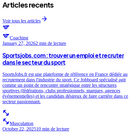
Articles recents
arrow_forward
Voir tous les articles
sports
sports
Coaching
January 27, 2026
2 min
de lecture
Sportsjobs.com : trouver un emploi et recruter
dans le secteur du sport
SportsJobs.fr est une plateforme de référence en France dédiée au
recrutement dans l'industrie du sport. Ce Jobboard spécialisé agit
comme un point de rencontre stratégique entre les structures
sportives (fédérations, clubs professionnels, marques, agences
événementielles) et les candidats désireux de faire carrière dans ce
secteur passionnant.
fitness_center
fitness_center
Musculation
October 22, 2025
10 min
de lecture