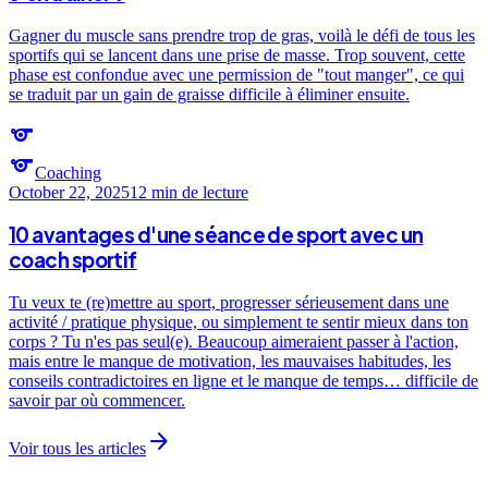
Gagner du muscle sans prendre trop de gras, voilà le défi de tous les
sportifs qui se lancent dans une prise de masse. Trop souvent, cette
phase est confondue avec une permission de "tout manger", ce qui
se traduit par un gain de graisse difficile à éliminer ensuite.
sports
sports
Coaching
October 22, 2025
12 min
de lecture
10 avantages d'une séance de sport avec un
coach sportif
Tu veux te (re)mettre au sport, progresser sérieusement dans une
activité / pratique physique, ou simplement te sentir mieux dans ton
corps ? Tu n'es pas seul(e). Beaucoup aimeraient passer à l'action,
mais entre le manque de motivation, les mauvaises habitudes, les
conseils contradictoires en ligne et le manque de temps… difficile de
savoir par où commencer.
arrow_forward
Voir tous les articles