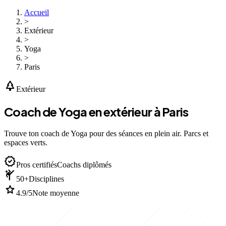
Accueil
>
Extérieur
>
Yoga
>
Paris
park
Extérieur
Coach de Yoga en extérieur à Paris
Trouve ton coach de Yoga pour des séances en plein air. Parcs et
espaces verts.
verified
Pros certifiés
Coachs diplômés
sports_martial_arts
50+
Disciplines
star
4.9/5
Note moyenne