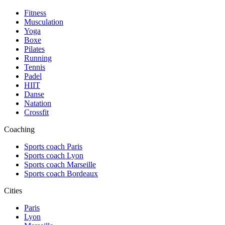
Fitness
Musculation
Yoga
Boxe
Pilates
Running
Tennis
Padel
HIIT
Danse
Natation
Crossfit
Coaching
Sports coach Paris
Sports coach Lyon
Sports coach Marseille
Sports coach Bordeaux
Cities
Paris
Lyon