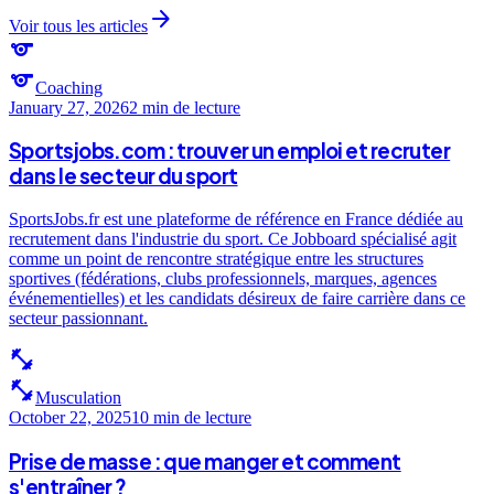
arrow_forward
Voir tous les articles
sports
sports
Coaching
January 27, 2026
2 min
de lecture
Sportsjobs.com : trouver un emploi et recruter
dans le secteur du sport
SportsJobs.fr est une plateforme de référence en France dédiée au
recrutement dans l'industrie du sport. Ce Jobboard spécialisé agit
comme un point de rencontre stratégique entre les structures
sportives (fédérations, clubs professionnels, marques, agences
événementielles) et les candidats désireux de faire carrière dans ce
secteur passionnant.
fitness_center
fitness_center
Musculation
October 22, 2025
10 min
de lecture
Prise de masse : que manger et comment
s'entraîner ?