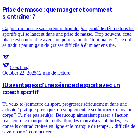
Prise de masse : que manger et comment
s'entraîner ?
Gagner du muscle sans prendre trop de gras, voilà le défi de tous les
sportifs qui se lancent dans une prise de masse. Trop souvent, cette
phase est confondue avec une permission de "tout manger", ce qui
se traduit par un gain de graisse difficile à éliminer ensuite.
sports
sports
Coaching
October 22, 2025
12 min
de lecture
10 avantages d'une séance de sport avec un
coach sportif
Tu veux te (re)mettre au sport, progresser sérieusement dans une
activité / pratique physique, ou simplement te sentir mieux dans ton
corps ? Tu n'es pas seul(e). Beaucoup aimeraient passer à l'action,
mais entre le manque de motivation, les mauvaises habitudes, les
conseils contradictoires en ligne et le manque de temps… difficile de
savoir par où commencer.