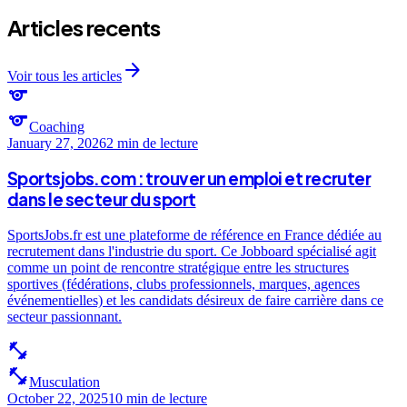
Articles recents
arrow_forward
Voir tous les articles
sports
sports
Coaching
January 27, 2026
2 min
de lecture
Sportsjobs.com : trouver un emploi et recruter
dans le secteur du sport
SportsJobs.fr est une plateforme de référence en France dédiée au
recrutement dans l'industrie du sport. Ce Jobboard spécialisé agit
comme un point de rencontre stratégique entre les structures
sportives (fédérations, clubs professionnels, marques, agences
événementielles) et les candidats désireux de faire carrière dans ce
secteur passionnant.
fitness_center
fitness_center
Musculation
October 22, 2025
10 min
de lecture