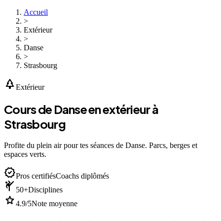
Accueil
>
Extérieur
>
Danse
>
Strasbourg
park
Extérieur
Cours de Danse en extérieur à
Strasbourg
Profite du plein air pour tes séances de Danse. Parcs, berges et
espaces verts.
verified
Pros certifiés
Coachs diplômés
sports_martial_arts
50+
Disciplines
star
4.9/5
Note moyenne