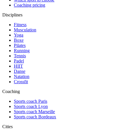
Coaching pricing
Disciplines
Fitness
Musculation
Yoga
Boxe
Pilates
Running
Tennis
Padel
HIIT
Danse
Natation
Crossfit
Coaching
Sports coach Paris
Sports coach Lyon
Sports coach Marseille
Sports coach Bordeaux
Cities