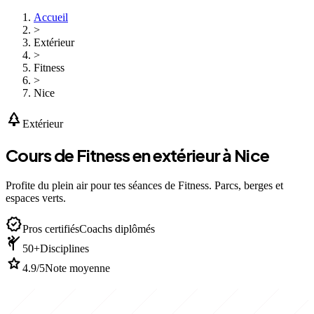
Accueil
>
Extérieur
>
Fitness
>
Nice
park
Extérieur
Cours de Fitness en extérieur à Nice
Profite du plein air pour tes séances de Fitness. Parcs, berges et
espaces verts.
verified
Pros certifiés
Coachs diplômés
sports_martial_arts
50+
Disciplines
star
4.9/5
Note moyenne