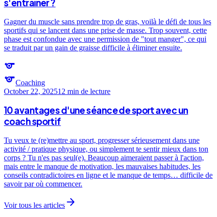
s'entraîner ?
Gagner du muscle sans prendre trop de gras, voilà le défi de tous les
sportifs qui se lancent dans une prise de masse. Trop souvent, cette
phase est confondue avec une permission de "tout manger", ce qui
se traduit par un gain de graisse difficile à éliminer ensuite.
sports
sports
Coaching
October 22, 2025
12 min
de lecture
10 avantages d'une séance de sport avec un
coach sportif
Tu veux te (re)mettre au sport, progresser sérieusement dans une
activité / pratique physique, ou simplement te sentir mieux dans ton
corps ? Tu n'es pas seul(e). Beaucoup aimeraient passer à l'action,
mais entre le manque de motivation, les mauvaises habitudes, les
conseils contradictoires en ligne et le manque de temps… difficile de
savoir par où commencer.
arrow_forward
Voir tous les articles