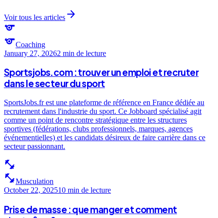
arrow_forward
Voir tous les articles
sports
sports
Coaching
January 27, 2026
2 min
de lecture
Sportsjobs.com : trouver un emploi et recruter
dans le secteur du sport
SportsJobs.fr est une plateforme de référence en France dédiée au
recrutement dans l'industrie du sport. Ce Jobboard spécialisé agit
comme un point de rencontre stratégique entre les structures
sportives (fédérations, clubs professionnels, marques, agences
événementielles) et les candidats désireux de faire carrière dans ce
secteur passionnant.
fitness_center
fitness_center
Musculation
October 22, 2025
10 min
de lecture
Prise de masse : que manger et comment