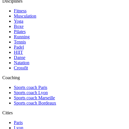
Disciplines
Fitness
Musculation
Yoga
Boxe
Pilates
Running
Tennis
Padel
HIIT
Danse
Natation
Crossfit
Coaching
Sports coach Paris
Sports coach Lyon
Sports coach Marseille
Sports coach Bordeaux
Cities
Paris
Lyon