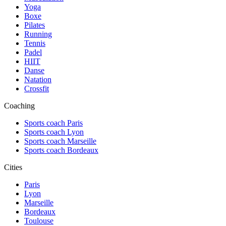
Yoga
Boxe
Pilates
Running
Tennis
Padel
HIIT
Danse
Natation
Crossfit
Coaching
Sports coach Paris
Sports coach Lyon
Sports coach Marseille
Sports coach Bordeaux
Cities
Paris
Lyon
Marseille
Bordeaux
Toulouse