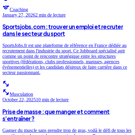
sports
Coaching
January 27, 2026
2 min
de lecture
Sportsjobs.com : trouver un emploi et recruter
dans le secteur du sport
SportsJobs.fr est une plateforme de référence en France dédiée au
recrutement dans l'industrie du sport. Ce Jobboard spécialisé agit
comme un point de rencontre stratégique entre les structures
sportives (fédérations, clubs professionnels, marques, agences
événementielles) et les candidats désireux de faire carrière dans ce
secteur passionnant.
fitness_center
fitness_center
Musculation
October 22, 2025
10 min
de lecture
Prise de masse : que manger et comment
s'entraîner ?
Gagner du muscle sans prendre trop de gras, voilà le défi de tous les