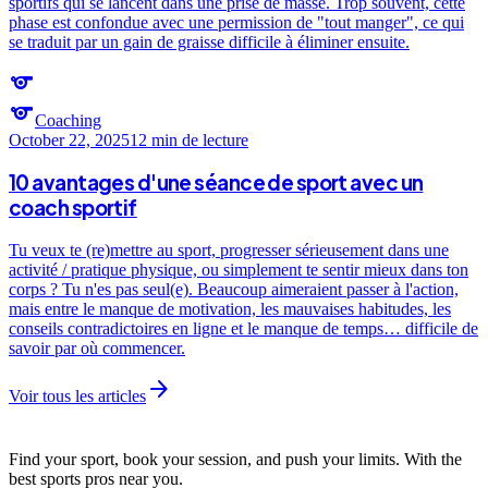
sportifs qui se lancent dans une prise de masse. Trop souvent, cette
phase est confondue avec une permission de "tout manger", ce qui
se traduit par un gain de graisse difficile à éliminer ensuite.
sports
sports
Coaching
October 22, 2025
12 min
de lecture
10 avantages d'une séance de sport avec un
coach sportif
Tu veux te (re)mettre au sport, progresser sérieusement dans une
activité / pratique physique, ou simplement te sentir mieux dans ton
corps ? Tu n'es pas seul(e). Beaucoup aimeraient passer à l'action,
mais entre le manque de motivation, les mauvaises habitudes, les
conseils contradictoires en ligne et le manque de temps… difficile de
savoir par où commencer.
arrow_forward
Voir tous les articles
Find your sport, book your session, and push your limits. With the
best sports pros near you.