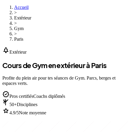
Accueil
>
Extérieur
>
Gym
>
Paris
park
Extérieur
Cours de Gym en extérieur à Paris
Profite du plein air pour tes séances de Gym. Parcs, berges et
espaces verts.
verified
Pros certifiés
Coachs diplômés
sports_martial_arts
50+
Disciplines
star
4.9/5
Note moyenne