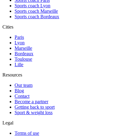
Sports coach Paris
Sports coach Lyon
Sports coach Marseille
Sports coach Bordeaux
Cities
Paris
Lyon
Marseille
Bordeaux
Toulouse
Lille
Resources
Our team
Blog
Contact
Become a partner
Getting back to sport
Sport & weight loss
Legal
Terms of use