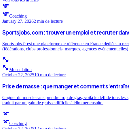
sports
sports
Coaching
January 27, 2026
2 min
de lecture
Sportsjobs.com : trouver un emploi et recruter dans
SportsJobs.fr est une plateforme de référence en France dédiée au recr
(fédérations, clubs professionnels, marques, agences événementielles) e
fitness_center
fitness_center
Musculation
October 22, 2025
10 min
de lecture
Prise de masse : que manger et comment s'entraîne
Gagner du muscle sans prendre trop de gras, voilà le défi de tous les 
traduit par un gain de graisse difficile à éliminer ensuite.
sports
sports
Coaching
October 22, 2025
12 min
de lecture