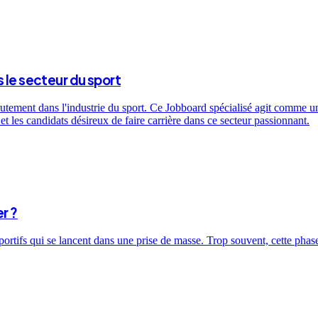
 le secteur du sport
utement dans l'industrie du sport. Ce Jobboard spécialisé agit comme un 
t les candidats désireux de faire carrière dans ce secteur passionnant.
r ?
sportifs qui se lancent dans une prise de masse. Trop souvent, cette ph