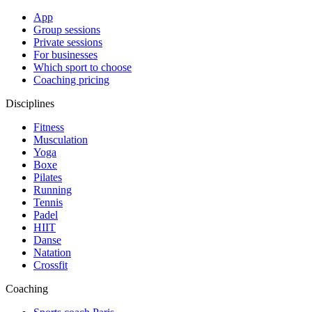
App
Group sessions
Private sessions
For businesses
Which sport to choose
Coaching pricing
Disciplines
Fitness
Musculation
Yoga
Boxe
Pilates
Running
Tennis
Padel
HIIT
Danse
Natation
Crossfit
Coaching