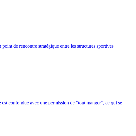
point de rencontre stratégique entre les structures sportives
ase est confondue avec une permission de "tout manger", ce qui se