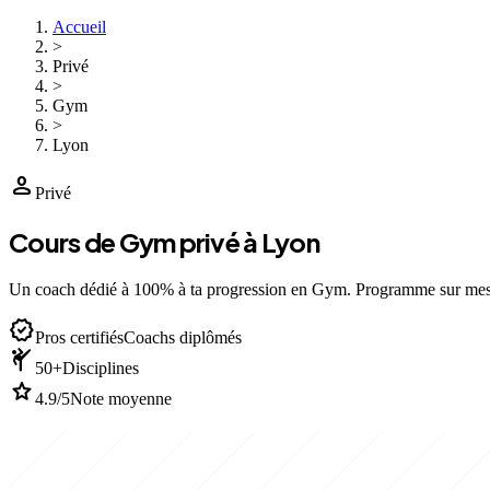
Accueil
>
Privé
>
Gym
>
Lyon
person
Privé
Cours de Gym privé à Lyon
Un coach dédié à 100% à ta progression en Gym. Programme sur mes
verified
Pros certifiés
Coachs diplômés
sports_martial_arts
50+
Disciplines
star
4.9/5
Note moyenne