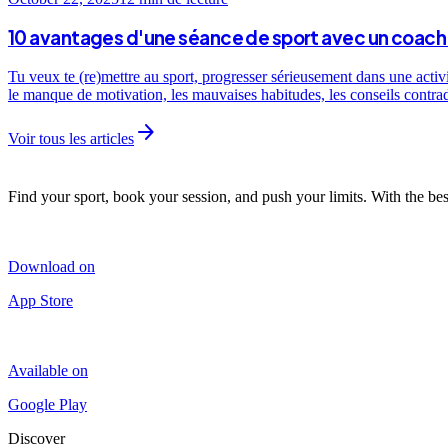
10 avantages d'une séance de sport avec un coach 
Tu veux te (re)mettre au sport, progresser sérieusement dans une activ
le manque de motivation, les mauvaises habitudes, les conseils contra
arrow_forward
Voir tous les articles
Find your sport, book your session, and push your limits. With the bes
Download on
App Store
Available on
Google Play
Discover