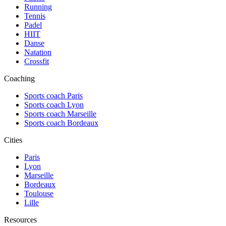
Running
Tennis
Padel
HIIT
Danse
Natation
Crossfit
Coaching
Sports coach Paris
Sports coach Lyon
Sports coach Marseille
Sports coach Bordeaux
Cities
Paris
Lyon
Marseille
Bordeaux
Toulouse
Lille
Resources