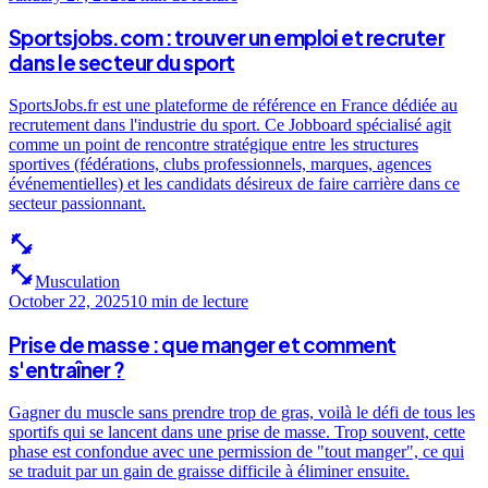
Sportsjobs.com : trouver un emploi et recruter
dans le secteur du sport
SportsJobs.fr est une plateforme de référence en France dédiée au
recrutement dans l'industrie du sport. Ce Jobboard spécialisé agit
comme un point de rencontre stratégique entre les structures
sportives (fédérations, clubs professionnels, marques, agences
événementielles) et les candidats désireux de faire carrière dans ce
secteur passionnant.
fitness_center
fitness_center
Musculation
October 22, 2025
10 min
de lecture
Prise de masse : que manger et comment
s'entraîner ?
Gagner du muscle sans prendre trop de gras, voilà le défi de tous les
sportifs qui se lancent dans une prise de masse. Trop souvent, cette
phase est confondue avec une permission de "tout manger", ce qui
se traduit par un gain de graisse difficile à éliminer ensuite.