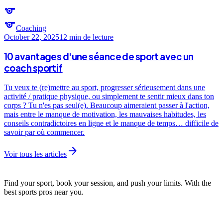
sports
sports
Coaching
October 22, 2025
12 min
de lecture
10 avantages d'une séance de sport avec un
coach sportif
Tu veux te (re)mettre au sport, progresser sérieusement dans une
activité / pratique physique, ou simplement te sentir mieux dans ton
corps ? Tu n'es pas seul(e). Beaucoup aimeraient passer à l'action,
mais entre le manque de motivation, les mauvaises habitudes, les
conseils contradictoires en ligne et le manque de temps… difficile de
savoir par où commencer.
arrow_forward
Voir tous les articles
Find your sport, book your session, and push your limits. With the
best sports pros near you.