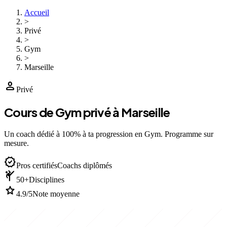
Accueil
>
Privé
>
Gym
>
Marseille
person
Privé
Cours de Gym privé à Marseille
Un coach dédié à 100% à ta progression en Gym. Programme sur
mesure.
verified
Pros certifiés
Coachs diplômés
sports_martial_arts
50+
Disciplines
star
4.9/5
Note moyenne