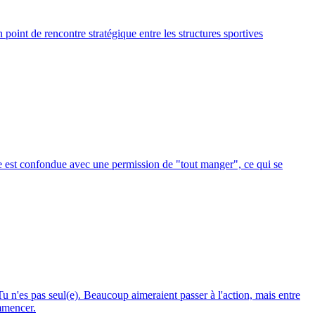
point de rencontre stratégique entre les structures sportives
ase est confondue avec une permission de "tout manger", ce qui se
u n'es pas seul(e). Beaucoup aimeraient passer à l'action, mais entre
ommencer.