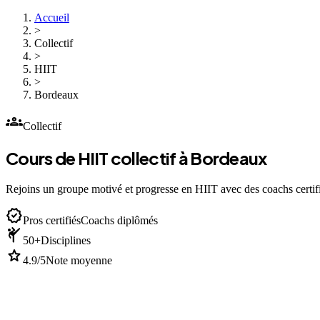
Accueil
>
Collectif
>
HIIT
>
Bordeaux
groups
Collectif
Cours de HIIT collectif à Bordeaux
Rejoins un groupe motivé et progresse en HIIT avec des coachs certifi
verified
Pros certifiés
Coachs diplômés
sports_martial_arts
50+
Disciplines
star
4.9/5
Note moyenne