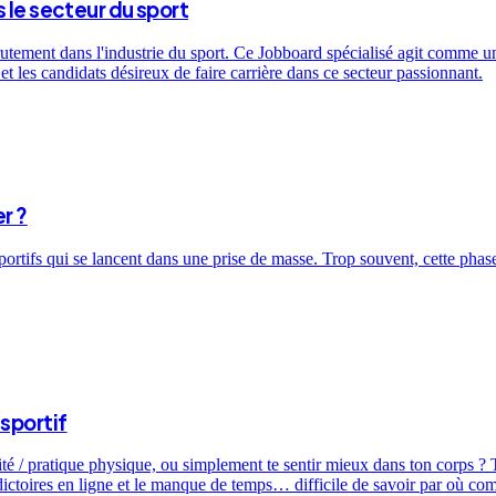
 le secteur du sport
utement dans l'industrie du sport. Ce Jobboard spécialisé agit comme un 
t les candidats désireux de faire carrière dans ce secteur passionnant.
r ?
sportifs qui se lancent dans une prise de masse. Trop souvent, cette ph
sportif
ité / pratique physique, ou simplement te sentir mieux dans ton corps ? T
dictoires en ligne et le manque de temps… difficile de savoir par où c