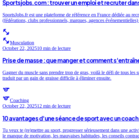
Sportsjobs.com : trouver un emploi et recruter dans
SportsJobs.fr est une plateforme de référence en France dédiée au recr
(fédérations, clubs professionnels, marques, agences événementielles) e
fitness_center
fitness_center
Musculation
October 22, 2025
10 min
de lecture
Prise de masse : que manger et comment s'entraîne
Gagner du muscle sans prendre trop de gras, voilà le défi de tous les 
traduit par un gain de graisse difficile à éliminer ensuite.
sports
sports
Coaching
October 22, 2025
12 min
de lecture
10 avantages d'une séance de sport avec un coach 
Tu veux te (re)mettre au sport, progresser sérieusement dans une activ
le manque de motivation, les mauvaises habitudes, les conseils contra