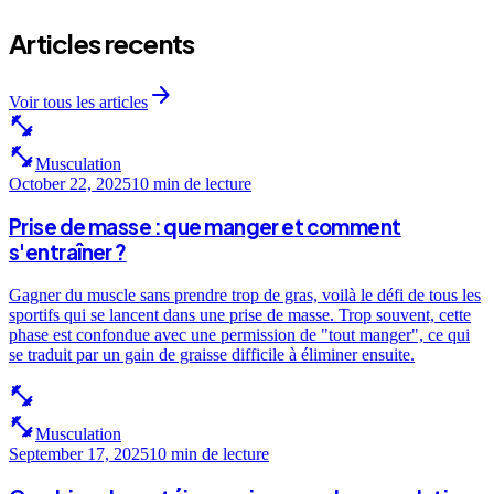
Articles recents
arrow_forward
Voir tous les articles
fitness_center
fitness_center
Musculation
October 22, 2025
10 min
de lecture
Prise de masse : que manger et comment
s'entraîner ?
Gagner du muscle sans prendre trop de gras, voilà le défi de tous les
sportifs qui se lancent dans une prise de masse. Trop souvent, cette
phase est confondue avec une permission de "tout manger", ce qui
se traduit par un gain de graisse difficile à éliminer ensuite.
fitness_center
fitness_center
Musculation
September 17, 2025
10 min
de lecture