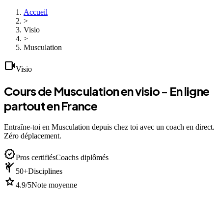
Accueil
>
Visio
>
Musculation
videocam
Visio
Cours de Musculation en visio - En ligne
partout en France
Entraîne-toi en Musculation depuis chez toi avec un coach en direct.
Zéro déplacement.
verified
Pros certifiés
Coachs diplômés
sports_martial_arts
50+
Disciplines
star
4.9/5
Note moyenne
devices