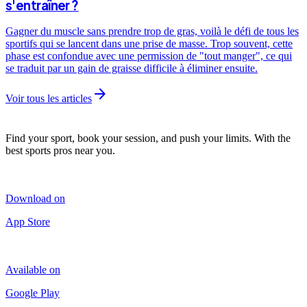
s'entraîner ?
Gagner du muscle sans prendre trop de gras, voilà le défi de tous les
sportifs qui se lancent dans une prise de masse. Trop souvent, cette
phase est confondue avec une permission de "tout manger", ce qui
se traduit par un gain de graisse difficile à éliminer ensuite.
arrow_forward
Voir tous les articles
Find your sport, book your session, and push your limits. With the
best sports pros near you.
Download on
App Store
Available on
Google Play