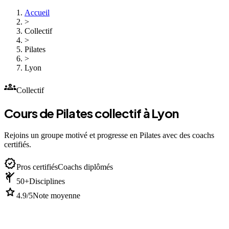
Accueil
>
Collectif
>
Pilates
>
Lyon
groups
Collectif
Cours de Pilates collectif à Lyon
Rejoins un groupe motivé et progresse en Pilates avec des coachs
certifiés.
verified
Pros certifiés
Coachs diplômés
sports_martial_arts
50+
Disciplines
star
4.9/5
Note moyenne