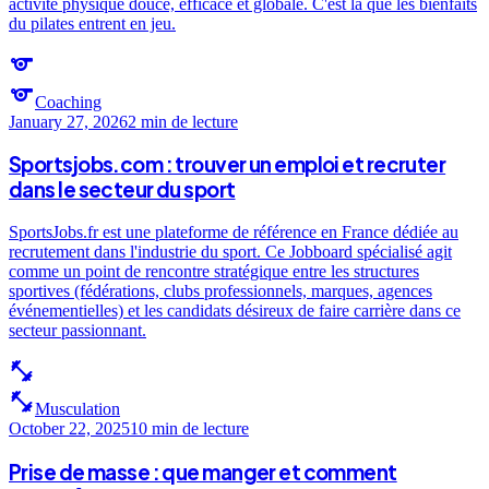
activité physique douce, efficace et globale. C'est là que les bienfaits
du pilates entrent en jeu.
sports
sports
Coaching
January 27, 2026
2 min
de lecture
Sportsjobs.com : trouver un emploi et recruter
dans le secteur du sport
SportsJobs.fr est une plateforme de référence en France dédiée au
recrutement dans l'industrie du sport. Ce Jobboard spécialisé agit
comme un point de rencontre stratégique entre les structures
sportives (fédérations, clubs professionnels, marques, agences
événementielles) et les candidats désireux de faire carrière dans ce
secteur passionnant.
fitness_center
fitness_center
Musculation
October 22, 2025
10 min
de lecture
Prise de masse : que manger et comment