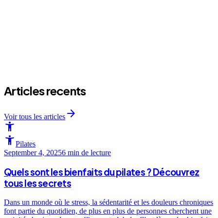
Articles recents
arrow_forward
Voir tous les articles
accessibility_new
accessibility_new
Pilates
September 4, 2025
6 min
de lecture
Quels sont les bienfaits du pilates ? Découvrez
tous les secrets
Dans un monde où le stress, la sédentarité et les douleurs chroniques
font partie du quotidien, de plus en plus de personnes cherchent une