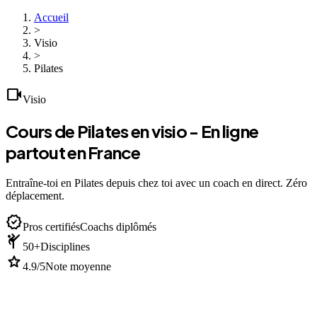
Accueil
>
Visio
>
Pilates
videocam
Visio
Cours de Pilates en visio - En ligne
partout en France
Entraîne-toi en Pilates depuis chez toi avec un coach en direct. Zéro
déplacement.
verified
Pros certifiés
Coachs diplômés
sports_martial_arts
50+
Disciplines
star
4.9/5
Note moyenne
devices