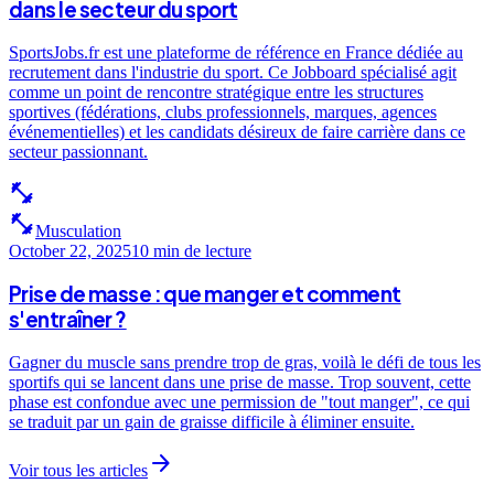
dans le secteur du sport
SportsJobs.fr est une plateforme de référence en France dédiée au
recrutement dans l'industrie du sport. Ce Jobboard spécialisé agit
comme un point de rencontre stratégique entre les structures
sportives (fédérations, clubs professionnels, marques, agences
événementielles) et les candidats désireux de faire carrière dans ce
secteur passionnant.
fitness_center
fitness_center
Musculation
October 22, 2025
10 min
de lecture
Prise de masse : que manger et comment
s'entraîner ?
Gagner du muscle sans prendre trop de gras, voilà le défi de tous les
sportifs qui se lancent dans une prise de masse. Trop souvent, cette
phase est confondue avec une permission de "tout manger", ce qui
se traduit par un gain de graisse difficile à éliminer ensuite.
arrow_forward
Voir tous les articles