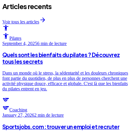
Articles recents
arrow_forward
Voir tous les articles
accessibility_new
accessibility_new
Pilates
September 4, 2025
6 min
de lecture
Quels sont les bienfaits du pilates ? Découvrez
tous les secrets
Dans un monde où le stress, la sédentarité et les douleurs chroniques
font partie du quotidien, de plus en plus de personnes cherchent une
activité physique douce, efficace et globale. C'est là que les bienfaits
du pilates entrent en jeu.
sports
sports
Coaching
January 27, 2026
2 min
de lecture
Sportsjobs.com : trouver un emploi et recruter