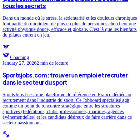
tous les secrets
Dans un monde où le stress, la sédentarité et les douleurs chroniques
font partie du quotidien, de plus en plus de personnes cherchent une
activité physique douce, efficace et globale. C'est là que les bienfaits
du pilates entrent en jeu.
sports
sports
Coaching
January 27, 2026
2 min
de lecture
Sportsjobs.com : trouver un emploi et recruter
dans le secteur du sport
SportsJobs.fr est une plateforme de référence en France dédiée au
recrutement dans l'industrie du sport. Ce Jobboard spécialisé agit
comme un point de rencontre stratégique entre les structures
sportives (fédérations, clubs professionnels, marques, agences
événementielles) et les candidats désireux de faire carrière dans ce
secteur passionnant.
fitness_center