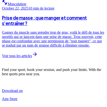
fitness_center
Musculation
October 22, 2025
10 min
de lecture
Prise de masse : que manger et comment
s'entraîner ?
Gagner du muscle sans prendre trop de gras, voilà le défi de tous les
sportifs qui se lancent dans une prise de masse. Trop souvent, cette
phase est confondue avec une permission de "tout manger", ce qui
se traduit par un gain de graisse difficile à éliminer ensuite.
arrow_forward
Voir tous les articles
Find your sport, book your session, and push your limits. With the
best sports pros near you.
Download on
App Store