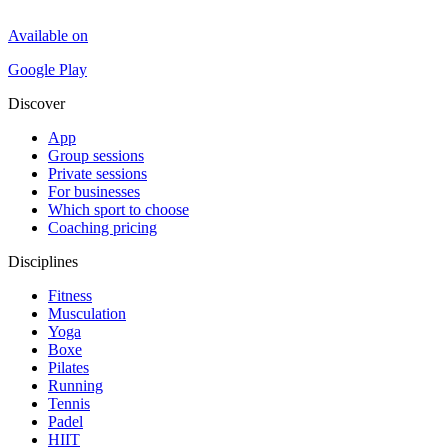
Available on
Google Play
Discover
App
Group sessions
Private sessions
For businesses
Which sport to choose
Coaching pricing
Disciplines
Fitness
Musculation
Yoga
Boxe
Pilates
Running
Tennis
Padel
HIIT