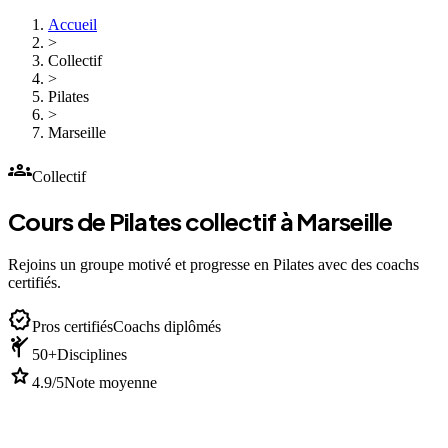
Accueil
>
Collectif
>
Pilates
>
Marseille
groups
Collectif
Cours de Pilates collectif à Marseille
Rejoins un groupe motivé et progresse en Pilates avec des coachs
certifiés.
verified
Pros certifiés
Coachs diplômés
sports_martial_arts
50+
Disciplines
star
4.9/5
Note moyenne