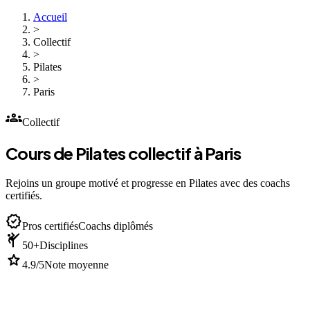
Accueil
>
Collectif
>
Pilates
>
Paris
groups
Collectif
Cours de Pilates collectif à Paris
Rejoins un groupe motivé et progresse en Pilates avec des coachs
certifiés.
verified
Pros certifiés
Coachs diplômés
sports_martial_arts
50+
Disciplines
star
4.9/5
Note moyenne