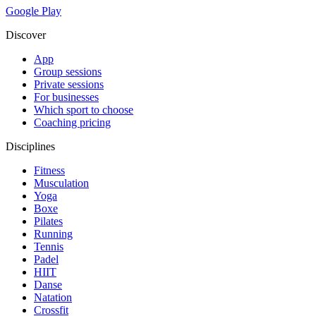
Google Play
Discover
App
Group sessions
Private sessions
For businesses
Which sport to choose
Coaching pricing
Disciplines
Fitness
Musculation
Yoga
Boxe
Pilates
Running
Tennis
Padel
HIIT
Danse
Natation
Crossfit