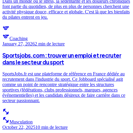
Dans un monde où le stress, la sédentarité et les douleurs chroniques
font partie du quotidien, de plus en plus de personnes cherchent une
activité physique douce, efficace et globale. C'est là que les bienfaits
du pilates entrent en jeu.
sports
sports
Coaching
January 27, 2026
2 min
de lecture
Sportsjobs.com : trouver un emploi et recruter
dans le secteur du sport
SportsJobs.fr est une plateforme de référence en France dédiée au
recrutement dans l'industrie du sport. Ce Jobboard spécialisé agit
comme un point de rencontre stratégique entre les structures
sportives (fédérations, clubs professionnels, marques, agences
événementielles) et les candidats désireux de faire carrière dans ce
secteur passionnant.
fitness_center
fitness_center
Musculation
October 22, 2025
10 min
de lecture