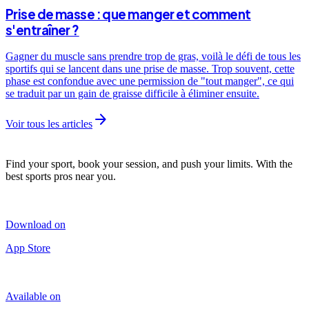
Prise de masse : que manger et comment
s'entraîner ?
Gagner du muscle sans prendre trop de gras, voilà le défi de tous les
sportifs qui se lancent dans une prise de masse. Trop souvent, cette
phase est confondue avec une permission de "tout manger", ce qui
se traduit par un gain de graisse difficile à éliminer ensuite.
arrow_forward
Voir tous les articles
Find your sport, book your session, and push your limits. With the
best sports pros near you.
Download on
App Store
Available on