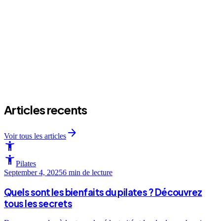
expand_more
Ca coute combien le Pilates collectif ?
Articles recents
arrow_forward
Voir tous les articles
accessibility_new
accessibility_new
Pilates
September 4, 2025
6 min
de lecture
Quels sont les bienfaits du pilates ? Découvrez
tous les secrets