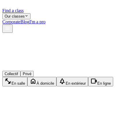
Find a class
Our classes
Corporate
Blog
I'm a pro
verified
lock
event_available
Collectif
Privé
fitness_center
home
park
videocam
En salle
À domicile
En extérieur
En ligne
accessibility_new
Privé
Pilates
1h