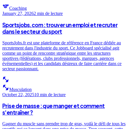
sports
Coaching
January 27, 2026
2 min
de lecture
Sportsjobs.com : trouver un emploi et recruter
dans le secteur du sport
SportsJobs.fr est une plateforme de référence en France dédiée au
recrutement dans l'industrie du sport. Ce Jobboard spécialisé agit
comme un point de rencontre stratégique entre les structures
sportives (fédérations, clubs professionnels, marques, agences
événementielles) et les candidats désireux de faire carrière dans ce
secteur passionnant.
fitness_center
fitness_center
Musculation
October 22, 2025
10 min
de lecture
Prise de masse : que manger et comment
s'entraîner ?
Gagner du muscle sans prendre trop de gras, voilà le défi de tous les
sportifs qui se lancent dans une prise de masse. Trop souvent, cette