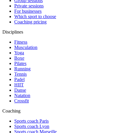
Group sessions
Private sessions
For businesses
Which sport to choose
Coaching pricing
Disciplines
Fitness
Musculation
Yoga
Boxe
Pilates
Running
Tennis
Padel
HIIT
Danse
Natation
Crossfit
Coaching
Sports coach Paris
Sports coach Lyon
Sports coach Marseille