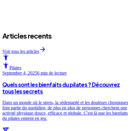
arrow_forward
Articles recents
arrow_forward
Voir tous les articles
accessibility_new
accessibility_new
Pilates
September 4, 2025
6 min
de lecture
Quels sont les bienfaits du pilates ? Découvrez
tous les secrets
Dans un monde où le stress, la sédentarité et les douleurs chroniques
font partie du quotidien, de plus en plus de personnes cherchent une
activité physique douce, efficace et globale. C'est là que les bienfaits
du pilates entrent en jeu.
sports