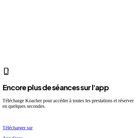
fitness_center
Mer 07:30
Ven 12:00
Dim 08:00
ST
Sarah T.
self_improvement
sports_mma
fitness_center
directions_run
sports_tennis
sports_tennis
local_fire_department
music_note
pool
exercise
fitness_center
accessibility_new
phone_iphone
Encore plus de séances sur l'app
Télécharge Koacher pour accéder à toutes les prestations et réserver
en quelques secondes.
Télécharger sur