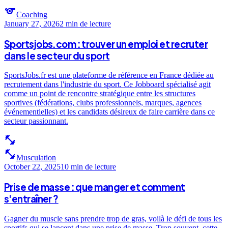
sports
Coaching
January 27, 2026
2 min
de lecture
Sportsjobs.com : trouver un emploi et recruter
dans le secteur du sport
SportsJobs.fr est une plateforme de référence en France dédiée au
recrutement dans l'industrie du sport. Ce Jobboard spécialisé agit
comme un point de rencontre stratégique entre les structures
sportives (fédérations, clubs professionnels, marques, agences
événementielles) et les candidats désireux de faire carrière dans ce
secteur passionnant.
fitness_center
fitness_center
Musculation
October 22, 2025
10 min
de lecture
Prise de masse : que manger et comment
s'entraîner ?
Gagner du muscle sans prendre trop de gras, voilà le défi de tous les
sportifs qui se lancent dans une prise de masse. Trop souvent, cette