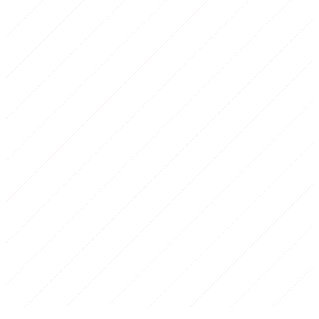
1
Echauffement
10 min
2
Corps de seance
35-40 min
3
Retour au calme