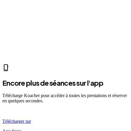
fitness_center
Mer 07:30
Ven 12:00
Dim 08:00
ST
Sarah T.
self_improvement
sports_mma
fitness_center
directions_run
sports_tennis
sports_tennis
local_fire_department
music_note
pool
exercise
fitness_center
accessibility_new
phone_iphone
Encore plus de séances sur l'app
Télécharge Koacher pour accéder à toutes les prestations et réserver
en quelques secondes.
Télécharger sur