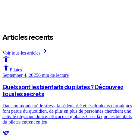
school
person
lock
groups
sports_martial_arts
sports_martial_arts
Articles recents
arrow_forward
Voir tous les articles
accessibility_new
accessibility_new
Pilates
September 4, 2025
6 min
de lecture
Quels sont les bienfaits du pilates ? Découvrez
tous les secrets
Dans un monde où le stress, la sédentarité et les douleurs chroniques
font partie du quotidien, de plus en plus de personnes cherchent une
activité physique douce, efficace et globale. C'est là que les bienfaits
du pilates entrent en jeu.
sports