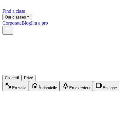
Find a class
Our classes
Corporate
Blog
I'm a pro
verified
lock
event_available
Collectif
Privé
fitness_center
home
park
videocam
En salle
À domicile
En extérieur
En ligne
accessibility_new
Privé
Pilates
1h