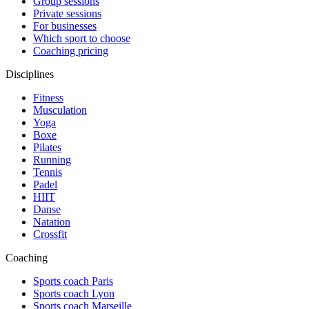
Group sessions
Private sessions
For businesses
Which sport to choose
Coaching pricing
Disciplines
Fitness
Musculation
Yoga
Boxe
Pilates
Running
Tennis
Padel
HIIT
Danse
Natation
Crossfit
Coaching
Sports coach Paris
Sports coach Lyon
Sports coach Marseille