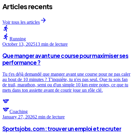
Articles recents
arrow_forward
Voir tous les articles
directions_run
directions_run
Running
October 13, 2025
13 min
de lecture
Que manger avant une course pour maximiser ses
performance ?
Tu t'es déjà demandé que manger avant une course pour ne pas caler
au bout de 10 minutes ? T'inquiète, tu n'es pas seul. Que tu sois fan
de trail, marathon, semi ou d'un simple 10 km entre potes, ce que tu
mets dans ton assiette avant de courir joue un rôle clé.
sports
sports
Coaching
January 27, 2026
2 min
de lecture
Sportsjobs.com : trouver un emploi et recruter