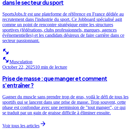
dans le secteur du sport
SportsJobs.fr est une plateforme de référence en France dédiée au
recrutement dans l'industrie du sport. Ce Jobboard spécialisé agit
comme un point de rencontre stratégique entre les structures
sportives (fédérations, clubs professionnels, marques, agences
événementielles) et les candidats désireux de faire carrière dans ce
secteur passionnant.
fitness_center
fitness_center
Musculation
October 22, 2025
10 min
de lecture
Prise de masse : que manger et comment
s'entraîner ?
Gagner du muscle sans prendre trop de gras, voilà le défi de tous les
sportifs qui se lancent dans une prise de masse. Trop souvent, cette
phase est confondue avec une permission de "tout manger", ce qui
se traduit par un gain de graisse difficile à éliminer ensuite.
arrow_forward
Voir tous les articles