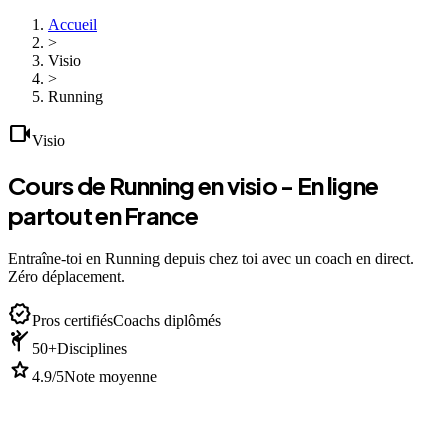
Accueil
>
Visio
>
Running
videocam
Visio
Cours de Running en visio - En ligne
partout en France
Entraîne-toi en Running depuis chez toi avec un coach en direct.
Zéro déplacement.
verified
Pros certifiés
Coachs diplômés
sports_martial_arts
50+
Disciplines
star
4.9/5
Note moyenne
devices