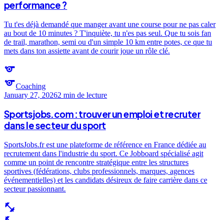
performance ?
Tu t'es déjà demandé que manger avant une course pour ne pas caler
au bout de 10 minutes ? T'inquiète, tu n'es pas seul. Que tu sois fan
de trail, marathon, semi ou d'un simple 10 km entre potes, ce que tu
mets dans ton assiette avant de courir joue un rôle clé.
sports
sports
Coaching
January 27, 2026
2 min
de lecture
Sportsjobs.com : trouver un emploi et recruter
dans le secteur du sport
SportsJobs.fr est une plateforme de référence en France dédiée au
recrutement dans l'industrie du sport. Ce Jobboard spécialisé agit
comme un point de rencontre stratégique entre les structures
sportives (fédérations, clubs professionnels, marques, agences
événementielles) et les candidats désireux de faire carrière dans ce
secteur passionnant.
fitness_center