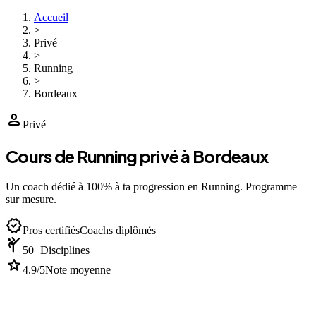
Accueil
>
Privé
>
Running
>
Bordeaux
person
Privé
Cours de Running privé à Bordeaux
Un coach dédié à 100% à ta progression en Running. Programme
sur mesure.
verified
Pros certifiés
Coachs diplômés
sports_martial_arts
50+
Disciplines
star
4.9/5
Note moyenne