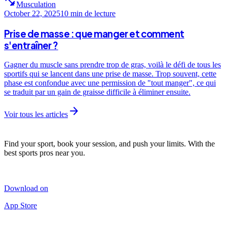
fitness_center
Musculation
October 22, 2025
10 min
de lecture
Prise de masse : que manger et comment
s'entraîner ?
Gagner du muscle sans prendre trop de gras, voilà le défi de tous les
sportifs qui se lancent dans une prise de masse. Trop souvent, cette
phase est confondue avec une permission de "tout manger", ce qui
se traduit par un gain de graisse difficile à éliminer ensuite.
arrow_forward
Voir tous les articles
Find your sport, book your session, and push your limits. With the
best sports pros near you.
Download on
App Store