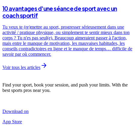
10 avantages d'une séance de sport avec un
coach sportif
Tu veux te (re)mettre au sport, progresser sérieusement dans une
activité / pratique physique, ou simplement te sentir mieux dans ton
corps ? Tu n'es pas seul(e). Beaucoup aimeraient passer à l'action,
mais entre le manque de motivation, les mauvaises habitudes, les
conseils contradictoires en ligne et le manque de temps… difficile de
savoir par où commencer.
arrow_forward
Voir tous les articles
Find your sport, book your session, and push your limits. With the
best sports pros near you.
Download on
App Store