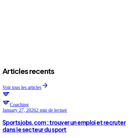
J'ai jamais joue, ca va aller en collectif ?
expand_more
C'est combien ?
Articles recents
arrow_forward
Voir tous les articles
sports
sports
Coaching
January 27, 2026
2 min
de lecture
Sportsjobs.com : trouver un emploi et recruter
dans le secteur du sport