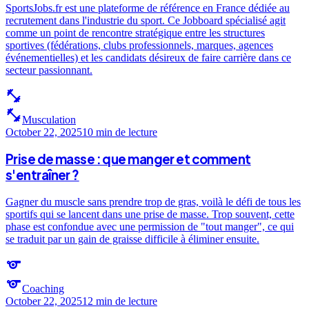
SportsJobs.fr est une plateforme de référence en France dédiée au
recrutement dans l'industrie du sport. Ce Jobboard spécialisé agit
comme un point de rencontre stratégique entre les structures
sportives (fédérations, clubs professionnels, marques, agences
événementielles) et les candidats désireux de faire carrière dans ce
secteur passionnant.
fitness_center
fitness_center
Musculation
October 22, 2025
10 min
de lecture
Prise de masse : que manger et comment
s'entraîner ?
Gagner du muscle sans prendre trop de gras, voilà le défi de tous les
sportifs qui se lancent dans une prise de masse. Trop souvent, cette
phase est confondue avec une permission de "tout manger", ce qui
se traduit par un gain de graisse difficile à éliminer ensuite.
sports
sports
Coaching
October 22, 2025
12 min
de lecture