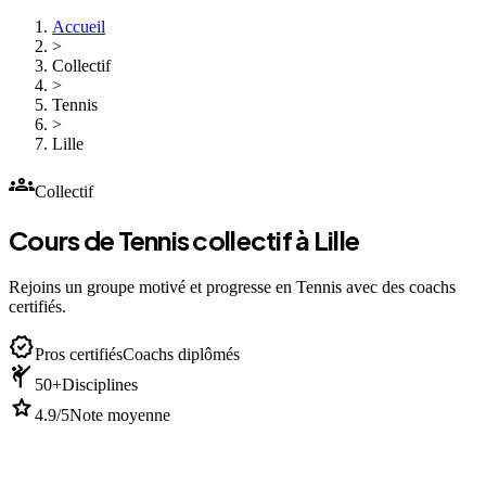
Accueil
>
Collectif
>
Tennis
>
Lille
groups
Collectif
Cours de Tennis collectif à Lille
Rejoins un groupe motivé et progresse en Tennis avec des coachs
certifiés.
verified
Pros certifiés
Coachs diplômés
sports_martial_arts
50+
Disciplines
star
4.9/5
Note moyenne