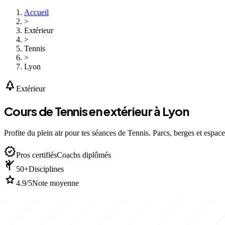
Accueil
>
Extérieur
>
Tennis
>
Lyon
park
Extérieur
Cours de Tennis en extérieur à Lyon
Profite du plein air pour tes séances de Tennis. Parcs, berges et espace
verified
Pros certifiés
Coachs diplômés
sports_martial_arts
50+
Disciplines
star
4.9/5
Note moyenne