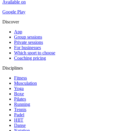
Available on
Google Play
Discover
App
Group sessions
Private sessions
For businesses
Which sport to choose
Coaching pricing
Disciplines
Fitness
Musculation
Yoga
Boxe
Pilates
Running
Tennis
Padel
HIIT
Danse
Natation