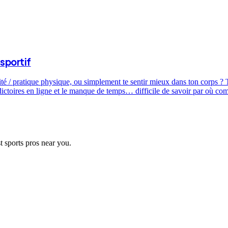
sportif
ité / pratique physique, ou simplement te sentir mieux dans ton corps ? T
dictoires en ligne et le manque de temps… difficile de savoir par où c
t sports pros near you.