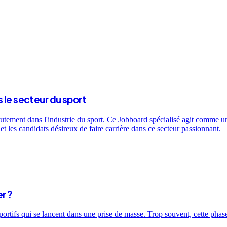
 le secteur du sport
utement dans l'industrie du sport. Ce Jobboard spécialisé agit comme un 
t les candidats désireux de faire carrière dans ce secteur passionnant.
r ?
sportifs qui se lancent dans une prise de masse. Trop souvent, cette ph