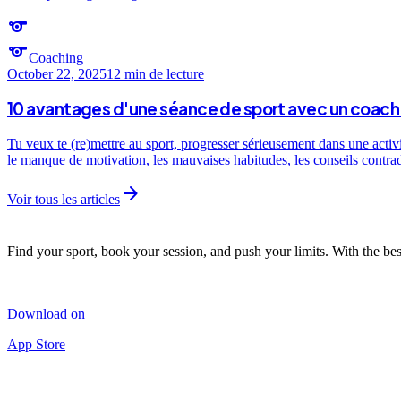
sports
sports
Coaching
October 22, 2025
12 min
de lecture
10 avantages d'une séance de sport avec un coach 
Tu veux te (re)mettre au sport, progresser sérieusement dans une activ
le manque de motivation, les mauvaises habitudes, les conseils contra
arrow_forward
Voir tous les articles
Find your sport, book your session, and push your limits. With the bes
Download on
App Store