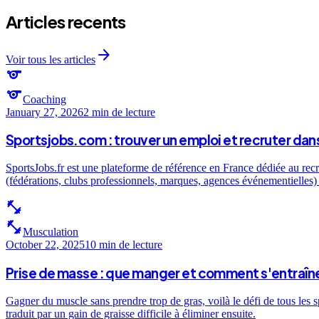
Articles recents
arrow_forward
Voir tous les articles
sports
sports
Coaching
January 27, 2026
2 min
de lecture
Sportsjobs.com : trouver un emploi et recruter dans
SportsJobs.fr est une plateforme de référence en France dédiée au recr
(fédérations, clubs professionnels, marques, agences événementielles) e
fitness_center
fitness_center
Musculation
October 22, 2025
10 min
de lecture
Prise de masse : que manger et comment s'entraîne
Gagner du muscle sans prendre trop de gras, voilà le défi de tous les 
traduit par un gain de graisse difficile à éliminer ensuite.