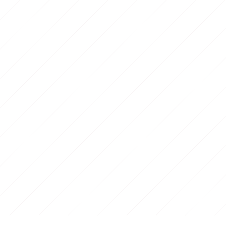
amp et yoga
hing
e
urbain
 - 7e