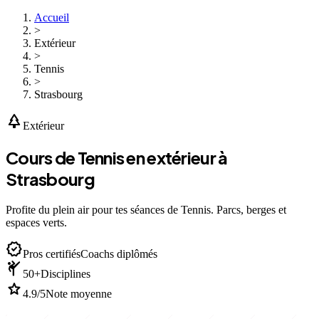
Accueil
>
Extérieur
>
Tennis
>
Strasbourg
park
Extérieur
Cours de Tennis en extérieur à
Strasbourg
Profite du plein air pour tes séances de Tennis. Parcs, berges et
espaces verts.
verified
Pros certifiés
Coachs diplômés
sports_martial_arts
50+
Disciplines
star
4.9/5
Note moyenne