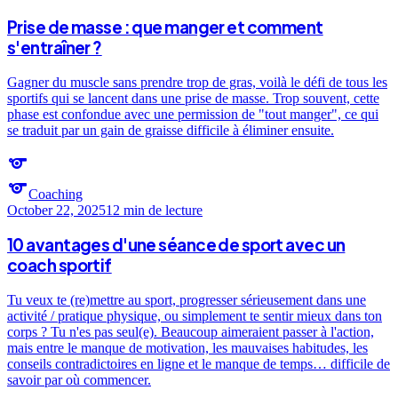
Prise de masse : que manger et comment
s'entraîner ?
Gagner du muscle sans prendre trop de gras, voilà le défi de tous les
sportifs qui se lancent dans une prise de masse. Trop souvent, cette
phase est confondue avec une permission de "tout manger", ce qui
se traduit par un gain de graisse difficile à éliminer ensuite.
sports
sports
Coaching
October 22, 2025
12 min
de lecture
10 avantages d'une séance de sport avec un
coach sportif
Tu veux te (re)mettre au sport, progresser sérieusement dans une
activité / pratique physique, ou simplement te sentir mieux dans ton
corps ? Tu n'es pas seul(e). Beaucoup aimeraient passer à l'action,
mais entre le manque de motivation, les mauvaises habitudes, les
conseils contradictoires en ligne et le manque de temps… difficile de
savoir par où commencer.