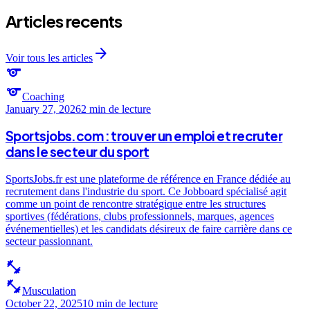
Articles recents
arrow_forward
Voir tous les articles
sports
sports
Coaching
January 27, 2026
2 min
de lecture
Sportsjobs.com : trouver un emploi et recruter
dans le secteur du sport
SportsJobs.fr est une plateforme de référence en France dédiée au
recrutement dans l'industrie du sport. Ce Jobboard spécialisé agit
comme un point de rencontre stratégique entre les structures
sportives (fédérations, clubs professionnels, marques, agences
événementielles) et les candidats désireux de faire carrière dans ce
secteur passionnant.
fitness_center
fitness_center
Musculation
October 22, 2025
10 min
de lecture