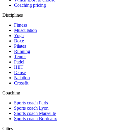
Coaching pricing
Disciplines
Fitness
Musculation
Yoga
Boxe
Pilates
Running
Tennis
Padel
HIIT
Danse
Natation
Crossfit
Coaching
Sports coach Paris
Sports coach Lyon
Sports coach Marseille
Sports coach Bordeaux
Cities