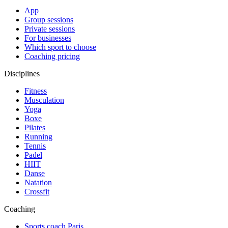
App
Group sessions
Private sessions
For businesses
Which sport to choose
Coaching pricing
Disciplines
Fitness
Musculation
Yoga
Boxe
Pilates
Running
Tennis
Padel
HIIT
Danse
Natation
Crossfit
Coaching
Sports coach Paris