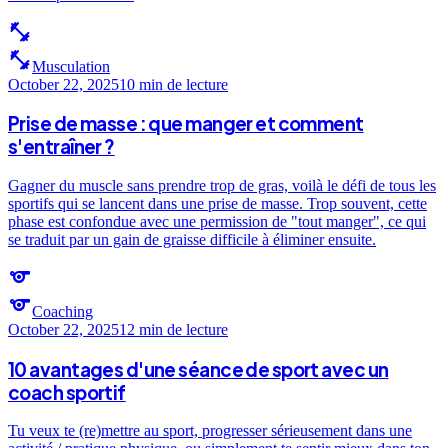
fitness_center
fitness_center
Musculation
October 22, 2025
10 min
de lecture
Prise de masse : que manger et comment
s'entraîner ?
Gagner du muscle sans prendre trop de gras, voilà le défi de tous les
sportifs qui se lancent dans une prise de masse. Trop souvent, cette
phase est confondue avec une permission de "tout manger", ce qui
se traduit par un gain de graisse difficile à éliminer ensuite.
sports
sports
Coaching
October 22, 2025
12 min
de lecture
10 avantages d'une séance de sport avec un
coach sportif
Tu veux te (re)mettre au sport, progresser sérieusement dans une