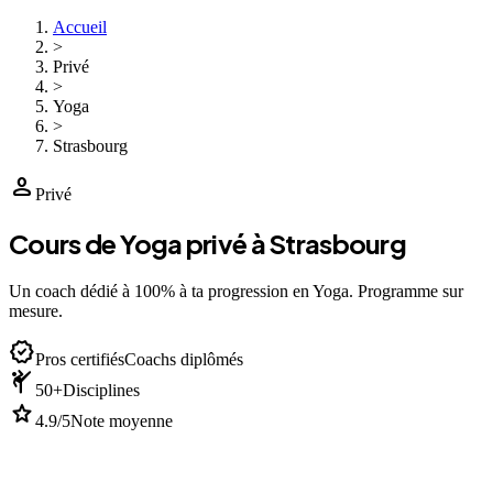
Accueil
>
Privé
>
Yoga
>
Strasbourg
person
Privé
Cours de Yoga privé à Strasbourg
Un coach dédié à 100% à ta progression en Yoga. Programme sur
mesure.
verified
Pros certifiés
Coachs diplômés
sports_martial_arts
50+
Disciplines
star
4.9/5
Note moyenne