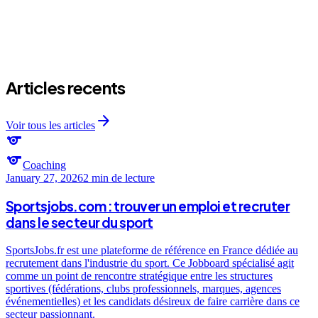
Articles recents
arrow_forward
Voir tous les articles
sports
sports
Coaching
January 27, 2026
2 min
de lecture
Sportsjobs.com : trouver un emploi et recruter
dans le secteur du sport
SportsJobs.fr est une plateforme de référence en France dédiée au
recrutement dans l'industrie du sport. Ce Jobboard spécialisé agit
comme un point de rencontre stratégique entre les structures
sportives (fédérations, clubs professionnels, marques, agences
événementielles) et les candidats désireux de faire carrière dans ce
secteur passionnant.