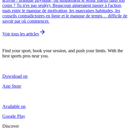
activité / pratique physique, ou simplement te sentir mieux dans ton
corps ? Tu n'es pas seul(e). Beaucoup aimeraient passer à l'action,
mais entre le manque de motivation, les mauvaises habitudes, les
conseils contradictoires en ligne et le manque de temps… difficile de
savoir par où commencer.
arrow_forward
Voir tous les articles
Find your sport, book your session, and push your limits. With the
best sports pros near you.
Download on
App Store
Available on
Google Play
Discover